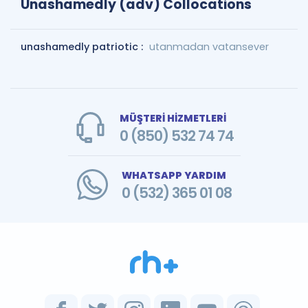
Unashamedly (adv) Collocations
unashamedly patriotic :
utanmadan vatansever
MÜŞTERİ HİZMETLERİ
0 (850) 532 74 74
WHATSAPP YARDIM
0 (532) 365 01 08