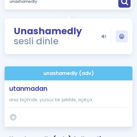
Puan Hesaplama
Rehberlik Aracı
Unashamedly
ÖSYM Sınav Takvimi
sesli dinle
Kampanyalar
Blog
unashamedly (adv)
İngilizce Gramer
utanmadan
arsız biçimde, yüzsüz bir şekilde, açıkça