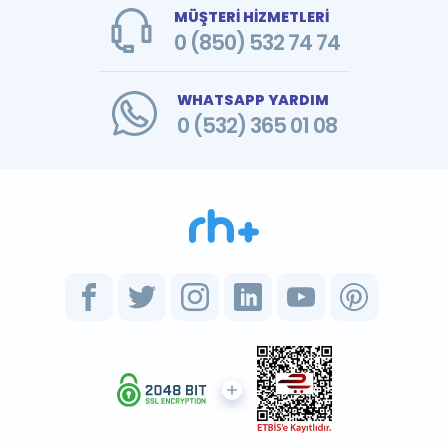
MÜŞTERİ HİZMETLERİ
0 (850) 532 74 74
WHATSAPP YARDIM
0 (532) 365 01 08