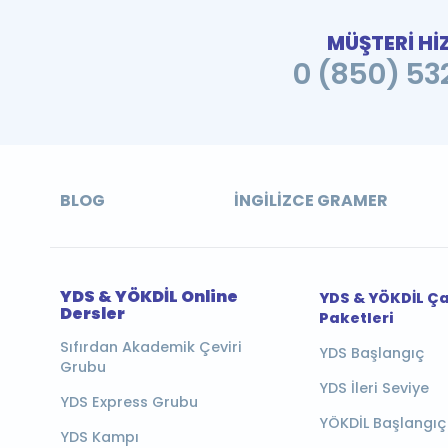
MÜŞTERİ Hİ
0 (850) 532
BLOG
İNGILIZCE GRAMER
YDS & YÖKDİL Online
YDS & YÖKDİL Ç
Dersler
Paketleri
Sıfırdan Akademik Çeviri
YDS Başlangıç
Grubu
YDS İleri Seviye
YDS Express Grubu
YÖKDİL Başlangıç
YDS Kampı