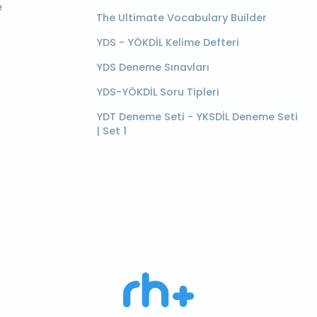
e
The Ultimate Vocabulary Builder
YDS - YÖKDİL Kelime Defteri
YDS Deneme Sınavları
YDS-YÖKDİL Soru Tipleri
YDT Deneme Seti - YKSDİL Deneme Seti
| Set 1