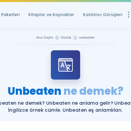
Paketleri
Kitaplar ve Kaynaklar
Katılımcı Görüşleri
Ücretsiz Kayna
Ana Sayfa
Sözlük
unbeaten
YDS ve YÖKDİL içi
Sözlük
İngilizce Sınavları
Puan Hesapla
Unbeaten
ne demek?
YDS ve YÖKDİL P
Remz
Rehberlik Aracı
beaten ne demek? Unbeaten ne anlama gelir? Unbea
YDS ve YÖKDİL'e H
İngilizce örnek cümle. Unbeaten eş anlamlıları.
ÖSYM Sınav Ta
Tüm ÖSYM Sınavl