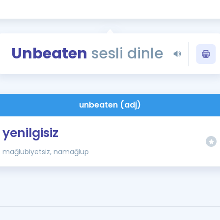
Kampanyalar
Eğitim ve Kitaplar
Blog
Unbeaten
sesli dinle
YDS - YÖKDİL Tüm S
İngilizce Gram
İngilizce Gramer
unbeaten (adj)
yenilgisiz
mağlubiyetsiz, namağlup