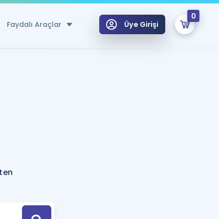
0
Faydalı Araçlar
Üye Girişi
klar
n Ücretsiz Kaynaklar
 için Özel Sözlük
Sepetin Şu An Boş.
ma
uan Hesaplama Aracı
i Hoca ile seni sınava hazırlayacak onlarca eğitim seni bekliyor!
Şifremi Hatırlamıyorum
GİRİŞ YAP
ten
azırlananlar için Öneriler
kvimi
ÜYE DEĞİLİM
arı Tek Takvimde