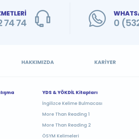
ZMETLERİ
WHATSA
 74 74
0 (53
HAKKIMIZDA
KARIYER
alışma
YDS & YÖKDİL Kitapları
İngilizce Kelime Bulmacası
More Than Reading 1
More Than Reading 2
ÖSYM Kelimeleri