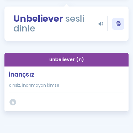
Puan Hesaplama
Unbeliever
sesli
Rehberlik Aracı
dinle
ÖSYM Sınav Takvimi
Kampanyalar
Blog
unbeliever (n)
İngilizce Gramer
inançsız
dinsiz, inanmayan kimse