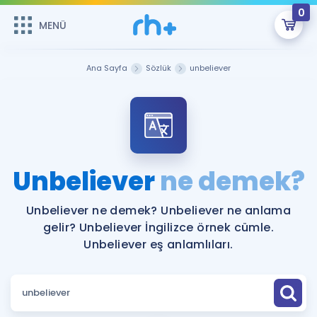
0
MENÜ
MENÜ
Üye Girişi
Ana Sayfa
Sözlük
unbeliever
Online Dersler
Sepetin Şu An Boş.
Çalışma Paketleri
Remzi Hoca ile seni sınava hazırlayacak onlarca eğitim seni
bekliyor!
Kitaplar ve Kaynaklar
GİRİŞ YAP
Unbeliever
ne demek?
Katılımcı Görüşleri
Şifremi Hatırlamıyorum
Unbeliever ne demek? Unbeliever ne anlama
gelir? Unbeliever İngilizce örnek cümle.
ÜYE DEĞİLİM
Faydalı Araçlar
Unbeliever eş anlamlıları.
Ücretsiz Kaynaklar
Blog
İngilizce Gramer
Hakkımızda
Kariyer
Sözlük
Soru & Cevap
İletişim