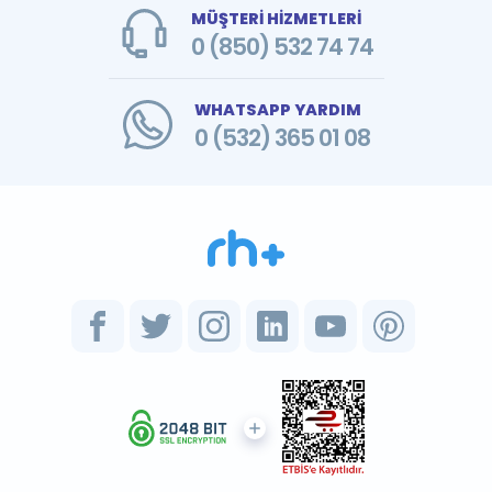
MÜŞTERİ HİZMETLERİ
0 (850) 532 74 74
WHATSAPP YARDIM
0 (532) 365 01 08