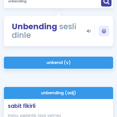
Puan Hesaplama
Rehberlik Aracı
Unbending
sesli
ÖSYM Sınav Takvimi
dinle
Kampanyalar
Blog
unbend (v)
İngilizce Gramer
unbending (adj)
sabit fikirli
inatçı, saplantılı, taviz vermez