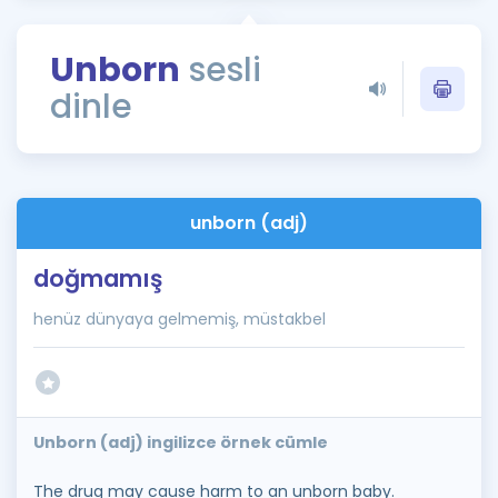
Puan Hesaplama
Unborn
sesli
Rehberlik Aracı
dinle
ÖSYM Sınav Takvimi
Kampanyalar
Blog
unborn (adj)
İngilizce Gramer
doğmamış
henüz dünyaya gelmemiş, müstakbel
Unborn (adj) ingilizce örnek cümle
The drug may cause harm to an unborn baby.