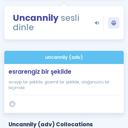
Puan Hesaplama
Uncannily
sesli
Rehberlik Aracı
dinle
ÖSYM Sınav Takvimi
Kampanyalar
Blog
uncannily (adv)
İngilizce Gramer
esrarengiz bir şekilde
acayip bir şekilde, gizemli bir şekilde, olağanüstü bir
biçimde
Uncannily (adv) Collocations