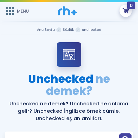
0
MENÜ
MENÜ
Üye Girişi
Ana Sayfa
Sözlük
unchecked
Online Dersler
Sepetin Şu An Boş.
Çalışma Paketleri
Remzi Hoca ile seni sınava hazırlayacak onlarca eğitim seni
bekliyor!
Kitaplar ve Kaynaklar
GİRİŞ YAP
Unchecked
ne
Katılımcı Görüşleri
demek?
Şifremi Hatırlamıyorum
ÜYE DEĞİLİM
Faydalı Araçlar
Unchecked ne demek? Unchecked ne anlama
gelir? Unchecked İngilizce örnek cümle.
Ücretsiz Kaynaklar
Blog
İngilizce Gramer
Unchecked eş anlamlıları.
Hakkımızda
Kariyer
Sözlük
Soru & Cevap
İletişim