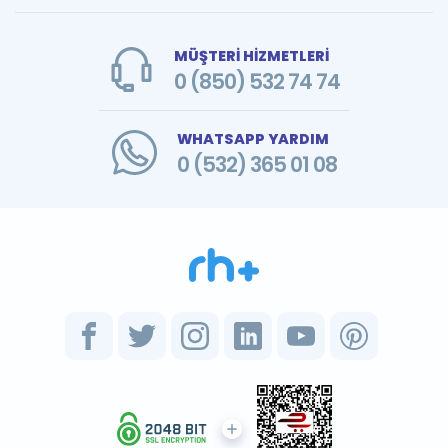
MÜŞTERİ HİZMETLERİ
0 (850) 532 74 74
WHATSAPP YARDIM
0 (532) 365 01 08