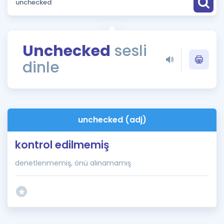
Puan Hesaplama
Rehberlik Aracı
Unchecked
sesli
ÖSYM Sınav Takvimi
dinle
Kampanyalar
Blog
unchecked (adj)
İngilizce Gramer
kontrol edilmemiş
denetlenmemiş, önü alınamamış