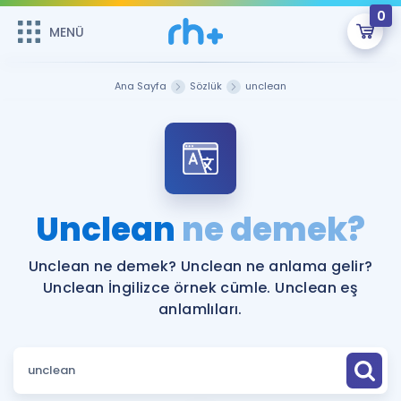
0
MENÜ
MENÜ
Üye Girişi
Ana Sayfa
Sözlük
unclean
Online Dersler
Sepetin Şu An Boş.
Çalışma Paketleri
Remzi Hoca ile seni sınava hazırlayacak onlarca eğitim seni
bekliyor!
Kitaplar ve Kaynaklar
GİRİŞ YAP
Unclean
ne demek?
Katılımcı Görüşleri
Şifremi Hatırlamıyorum
Unclean ne demek? Unclean ne anlama gelir?
Unclean İngilizce örnek cümle. Unclean eş
ÜYE DEĞİLİM
Faydalı Araçlar
anlamlıları.
Ücretsiz Kaynaklar
Blog
İngilizce Gramer
Hakkımızda
Kariyer
Sözlük
Soru & Cevap
İletişim