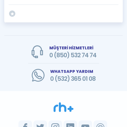
MÜŞTERİ HİZMETLERİ
0 (850) 532 74 74
WHATSAPP YARDIM
0 (532) 365 01 08