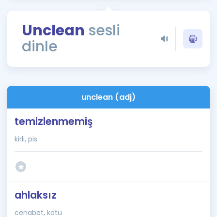
Puan Hesaplama
Unclean
sesli
Rehberlik Aracı
dinle
ÖSYM Sınav Takvimi
Kampanyalar
Blog
unclean (adj)
İngilizce Gramer
temizlenmemiş
kirli, pis
ahlaksız
cenabet, kötü