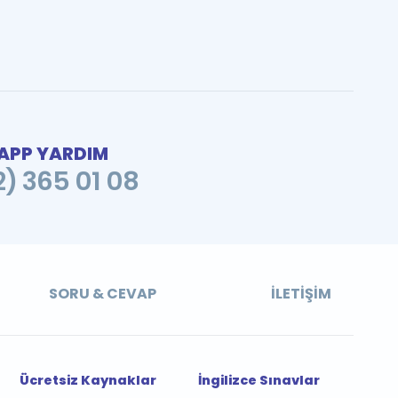
PP YARDIM
2) 365 01 08
SORU & CEVAP
İLETIŞIM
Ücretsiz Kaynaklar
İngilizce Sınavlar