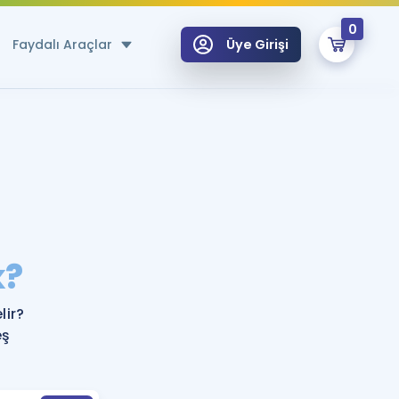
0
Faydalı Araçlar
Üye Girişi
klar
n Ücretsiz Kaynaklar
 için Özel Sözlük
Sepetin Şu An Boş.
ma
k?
uan Hesaplama Aracı
i Hoca ile seni sınava hazırlayacak onlarca eğitim seni bekliyor!
Şifremi Hatırlamıyorum
GİRİŞ YAP
ir?
azırlananlar için Öneriler
eş
kvimi
ÜYE DEĞİLİM
arı Tek Takvimde