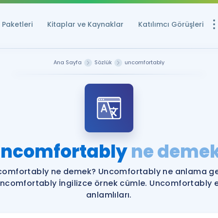
Paketleri
Kitaplar ve Kaynaklar
Katılımcı Görüşleri
Ücretsiz Kayna
Ana Sayfa
Sözlük
uncomfortably
YDS ve YÖKDİL içi
Sözlük
İngilizce Sınavları
Puan Hesapla
ncomfortably
ne deme
YDS ve YÖKDİL P
Remz
Rehberlik Aracı
comfortably ne demek? Uncomfortably ne anlama gel
YDS ve YÖKDİL'e H
ncomfortably İngilizce örnek cümle. Uncomfortably 
anlamlıları.
ÖSYM Sınav Ta
Tüm ÖSYM Sınavl