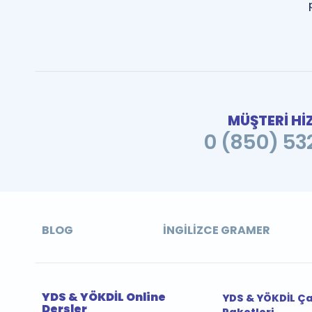
MÜŞTERİ Hİ
0 (850) 532
BLOG
İNGILIZCE GRAMER
YDS & YÖKDİL Online
YDS & YÖKDİL Ç
Dersler