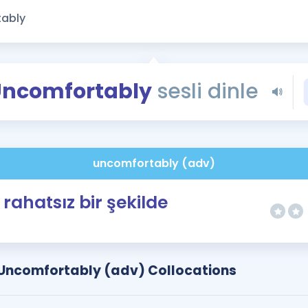
Kampanyalar
Eğitim ve Kitaplar
Blog
YDS - YÖKDİL Tüm S
ncomfortably
sesli dinle
İngilizce Gram
İngilizce Gramer
uncomfortably (adv)
rahatsız bir şekilde
Uncomfortably (adv) Collocations