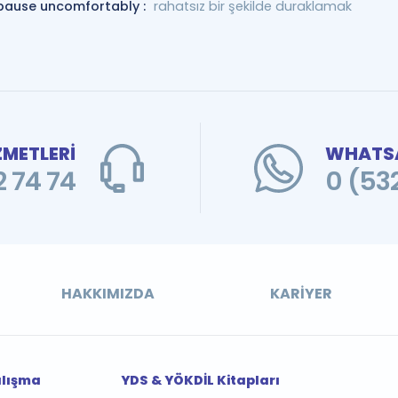
pause uncomfortably :
rahatsız bir şekilde duraklamak
ZMETLERİ
WHATSA
 74 74
0 (53
HAKKIMIZDA
KARIYER
alışma
YDS & YÖKDİL Kitapları