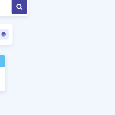
a Özel Fırsatlar
ınavlarla İlgili Haberler
er
 ve Konu Anlatımı