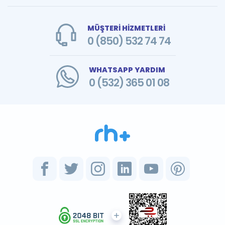
MÜŞTERİ HİZMETLERİ
0 (850) 532 74 74
WHATSAPP YARDIM
0 (532) 365 01 08