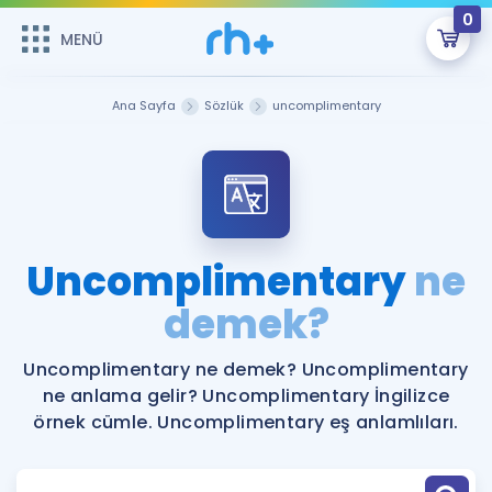
0
MENÜ
MENÜ
Üye Girişi
Ana Sayfa
Sözlük
uncomplimentary
Online Dersler
Sepetin Şu An Boş.
Çalışma Paketleri
Remzi Hoca ile seni sınava hazırlayacak onlarca eğitim seni
bekliyor!
Kitaplar ve Kaynaklar
GİRİŞ YAP
Uncomplimentary
ne
Katılımcı Görüşleri
demek?
Şifremi Hatırlamıyorum
ÜYE DEĞİLİM
Faydalı Araçlar
Uncomplimentary ne demek? Uncomplimentary
ne anlama gelir? Uncomplimentary İngilizce
Ücretsiz Kaynaklar
Blog
İngilizce Gramer
örnek cümle. Uncomplimentary eş anlamlıları.
Hakkımızda
Kariyer
Sözlük
Soru & Cevap
İletişim