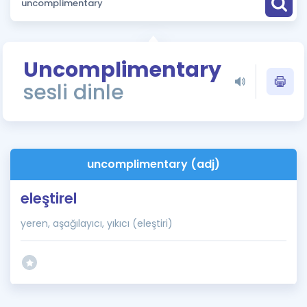
Puan Hesaplama
Rehberlik Aracı
Uncomplimentary
ÖSYM Sınav Takvimi
sesli dinle
Kampanyalar
Blog
uncomplimentary (adj)
İngilizce Gramer
eleştirel
yeren, aşağılayıcı, yıkıcı (eleştiri)