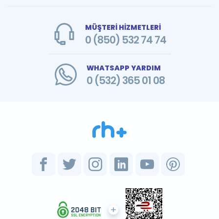
MÜŞTERİ HİZMETLERİ
0 (850) 532 74 74
WHATSAPP YARDIM
0 (532) 365 01 08