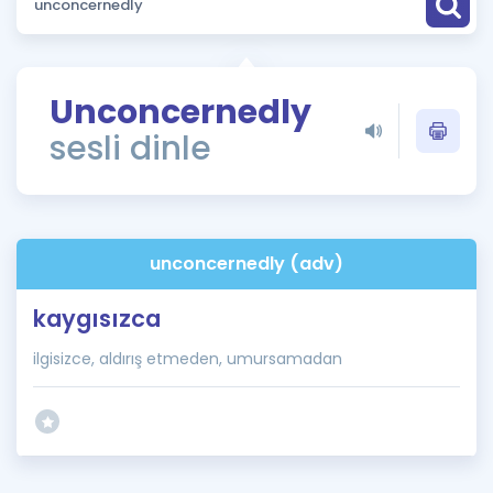
Puan Hesaplama
Rehberlik Aracı
Unconcernedly
ÖSYM Sınav Takvimi
sesli dinle
Kampanyalar
Blog
unconcernedly (adv)
İngilizce Gramer
kaygısızca
ilgisizce, aldırış etmeden, umursamadan