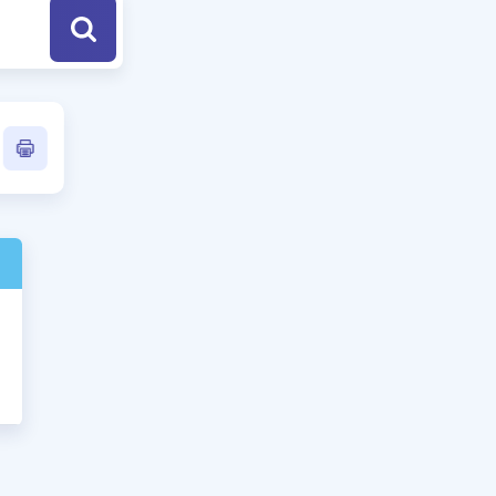
a Özel Fırsatlar
ınavlarla İlgili Haberler
er
 ve Konu Anlatımı