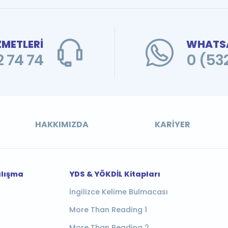
ZMETLERİ
WHATSA
 74 74
0 (53
HAKKIMIZDA
KARIYER
alışma
YDS & YÖKDİL Kitapları
İngilizce Kelime Bulmacası
More Than Reading 1
More Than Reading 2