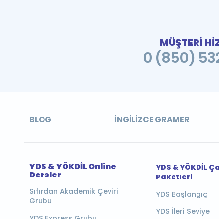
MÜŞTERİ Hİ
0 (850) 532
BLOG
İNGILIZCE GRAMER
YDS & YÖKDİL Online
YDS & YÖKDİL Ç
Dersler
Paketleri
Sıfırdan Akademik Çeviri
YDS Başlangıç
Grubu
YDS İleri Seviye
YDS Express Grubu