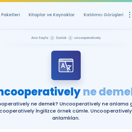
Paketleri
Kitaplar ve Kaynaklar
Katılımcı Görüşleri
Ücretsiz Kayna
Ana Sayfa
Sözlük
uncooperatively
YDS ve YÖKDİL içi
Sözlük
İngilizce Sınavları
Puan Hesapla
ncooperatively
ne deme
YDS ve YÖKDİL P
Remz
Rehberlik Aracı
operatively ne demek? Uncooperatively ne anlama g
YDS ve YÖKDİL'e H
cooperatively İngilizce örnek cümle. Uncooperatively
anlamlıları.
ÖSYM Sınav Ta
Tüm ÖSYM Sınavl