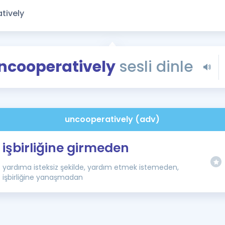
Kampanyalar
Eğitim ve Kitaplar
Blog
YDS - YÖKDİL Tüm S
ncooperatively
sesli dinle
İngilizce Gram
İngilizce Gramer
uncooperatively (adv)
işbirliğine girmeden
yardıma isteksiz şekilde, yardım etmek istemeden,
işbirliğine yanaşmadan