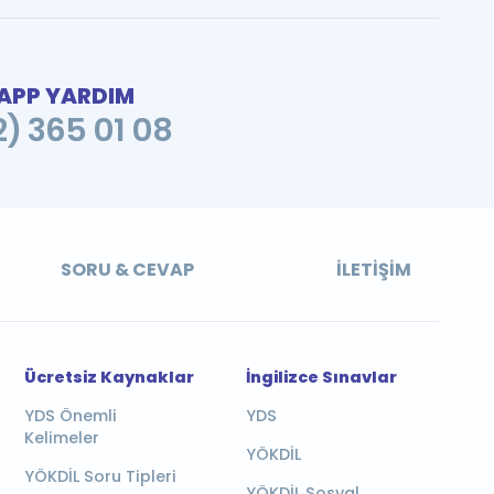
PP YARDIM
2) 365 01 08
SORU & CEVAP
İLETIŞIM
Ücretsiz Kaynaklar
İngilizce Sınavlar
YDS Önemli
YDS
Kelimeler
YÖKDİL
YÖKDİL Soru Tipleri
YÖKDİL Sosyal