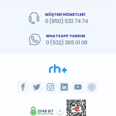
MÜŞTERİ HİZMETLERİ
0 (850) 532 74 74
WHATSAPP YARDIM
0 (532) 365 01 08