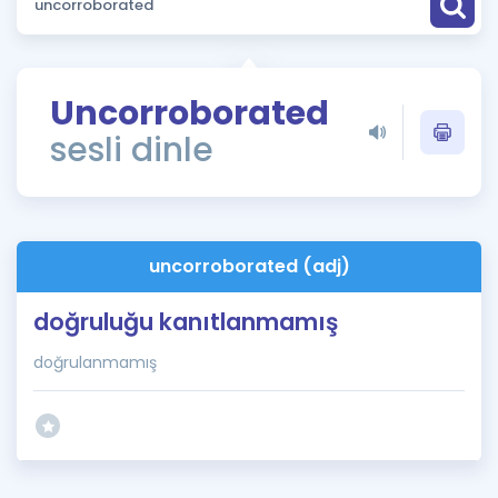
Puan Hesaplama
Rehberlik Aracı
Uncorroborated
ÖSYM Sınav Takvimi
sesli dinle
Kampanyalar
Blog
uncorroborated (adj)
İngilizce Gramer
doğruluğu kanıtlanmamış
doğrulanmamış