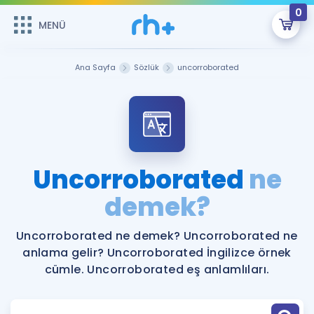
0
MENÜ
MENÜ
Üye Girişi
Ana Sayfa
Sözlük
uncorroborated
Online Dersler
Sepetin Şu An Boş.
Çalışma Paketleri
Remzi Hoca ile seni sınava hazırlayacak onlarca eğitim seni
bekliyor!
Kitaplar ve Kaynaklar
GİRİŞ YAP
Uncorroborated
ne
Katılımcı Görüşleri
demek?
Şifremi Hatırlamıyorum
ÜYE DEĞİLİM
Faydalı Araçlar
Uncorroborated ne demek? Uncorroborated ne
anlama gelir? Uncorroborated İngilizce örnek
Ücretsiz Kaynaklar
Blog
İngilizce Gramer
cümle. Uncorroborated eş anlamlıları.
Hakkımızda
Kariyer
Sözlük
Soru & Cevap
İletişim