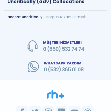
Uncritically (adv) Collocations
accept uncritically :
sorgusuz kabul etmek
MÜŞTERİ HİZMETLERİ
0 (850) 532 74 74
WHATSAPP YARDIM
0 (532) 365 01 08