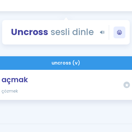
Kampanyalar
Eğitim ve Kitaplar
Blog
Uncross
sesli dinle
YDS - YÖKDİL Tüm S
İngilizce Gram
İngilizce Gramer
uncross (v)
açmak
çözmek