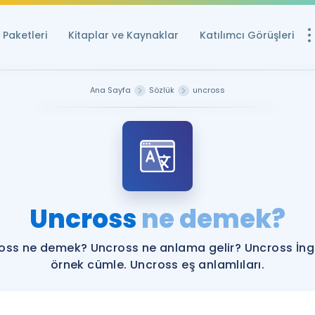
Paketleri
Kitaplar ve Kaynaklar
Katılımcı Görüşleri
Ücretsiz Kayna
Ana Sayfa
Sözlük
uncross
YDS ve YÖKDİL içi
Sözlük
İngilizce Sınavları
Puan Hesapla
Uncross
ne demek?
YDS ve YÖKDİL P
Remz
Rehberlik Aracı
oss ne demek? Uncross ne anlama gelir? Uncross İngi
YDS ve YÖKDİL'e H
örnek cümle. Uncross eş anlamlıları.
ÖSYM Sınav Ta
Tüm ÖSYM Sınavl