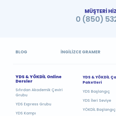
MÜŞTERİ Hİ
0 (850) 532
BLOG
İNGILIZCE GRAMER
YDS & YÖKDİL Online
YDS & YÖKDİL Ç
Dersler
Paketleri
Sıfırdan Akademik Çeviri
YDS Başlangıç
Grubu
YDS İleri Seviye
YDS Express Grubu
YÖKDİL Başlangıç
YDS Kampı