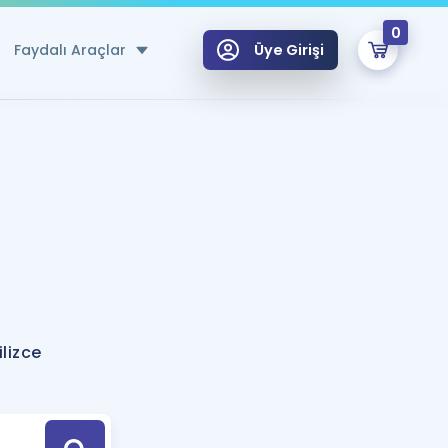
0
Faydalı Araçlar
Üye Girişi
klar
n Ücretsiz Kaynaklar
 için Özel Sözlük
Sepetin Şu An Boş.
ma
uan Hesaplama Aracı
i Hoca ile seni sınava hazırlayacak onlarca eğitim seni bekliyor!
Şifremi Hatırlamıyorum
GİRİŞ YAP
lizce
azırlananlar için Öneriler
kvimi
ÜYE DEĞİLİM
arı Tek Takvimde