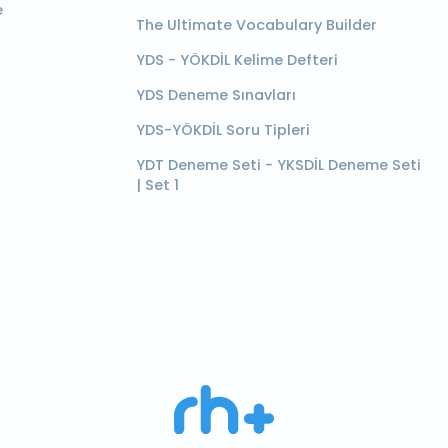
e
The Ultimate Vocabulary Builder
YDS - YÖKDİL Kelime Defteri
YDS Deneme Sınavları
YDS-YÖKDİL Soru Tipleri
YDT Deneme Seti - YKSDİL Deneme Seti
| Set 1