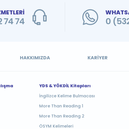
ZMETLERİ
WHATSA
 74 74
0 (53
HAKKIMIZDA
KARIYER
alışma
YDS & YÖKDİL Kitapları
İngilizce Kelime Bulmacası
More Than Reading 1
More Than Reading 2
ÖSYM Kelimeleri