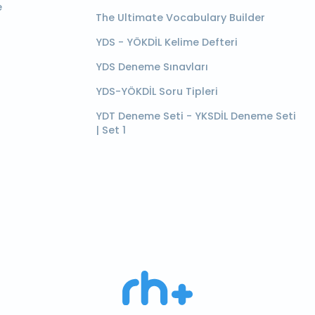
e
The Ultimate Vocabulary Builder
YDS - YÖKDİL Kelime Defteri
YDS Deneme Sınavları
YDS-YÖKDİL Soru Tipleri
YDT Deneme Seti - YKSDİL Deneme Seti
| Set 1