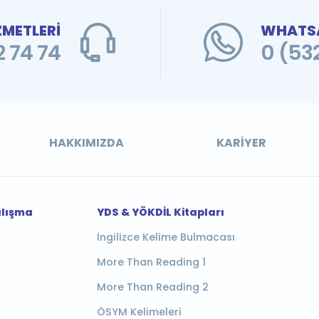
ZMETLERİ
WHATSA
 74 74
0 (53
HAKKIMIZDA
KARIYER
alışma
YDS & YÖKDİL Kitapları
İngilizce Kelime Bulmacası
More Than Reading 1
More Than Reading 2
ÖSYM Kelimeleri