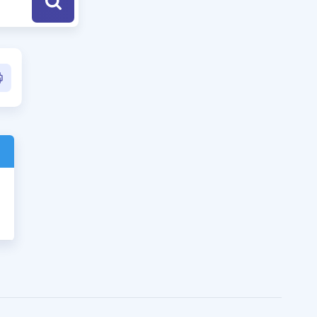
a Özel Fırsatlar
ınavlarla İlgili Haberler
er
 ve Konu Anlatımı