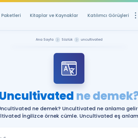
Paketleri
Kitaplar ve Kaynaklar
Katılımcı Görüşleri
Ücretsiz Kayna
Ana Sayfa
Sözlük
uncultivated
YDS ve YÖKDİL içi
Sözlük
İngilizce Sınavları
Puan Hesapla
Uncultivated
ne demek
YDS ve YÖKDİL P
Remz
Rehberlik Aracı
Uncultivated ne demek? Uncultivated ne anlama gelir
YDS ve YÖKDİL'e H
ltivated İngilizce örnek cümle. Uncultivated eş anlamlı
ÖSYM Sınav Ta
Tüm ÖSYM Sınavl