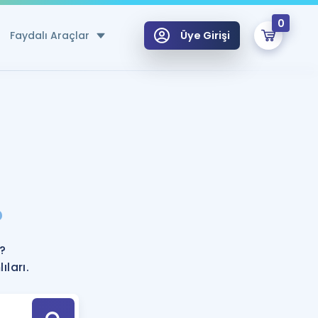
0
Faydalı Araçlar
Üye Girişi
klar
n Ücretsiz Kaynaklar
 için Özel Sözlük
Sepetin Şu An Boş.
ma
?
uan Hesaplama Aracı
i Hoca ile seni sınava hazırlayacak onlarca eğitim seni bekliyor!
Şifremi Hatırlamıyorum
GİRİŞ YAP
?
azırlananlar için Öneriler
ları.
kvimi
ÜYE DEĞİLİM
arı Tek Takvimde