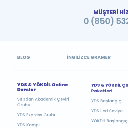
MÜŞTERİ Hİ
0 (850) 532
BLOG
İNGILIZCE GRAMER
YDS & YÖKDİL Online
YDS & YÖKDİL Ç
Dersler
Paketleri
Sıfırdan Akademik Çeviri
YDS Başlangıç
Grubu
YDS İleri Seviye
YDS Express Grubu
YÖKDİL Başlangıç
YDS Kampı