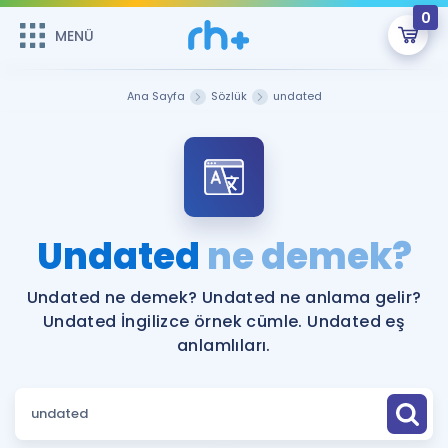
0
MENÜ
MENÜ
Üye Girişi
Ana Sayfa
Sözlük
undated
Online Dersler
Sepetin Şu An Boş.
Çalışma Paketleri
Remzi Hoca ile seni sınava hazırlayacak onlarca eğitim seni
bekliyor!
Kitaplar ve Kaynaklar
GİRİŞ YAP
Undated
ne demek?
Katılımcı Görüşleri
Şifremi Hatırlamıyorum
Undated ne demek? Undated ne anlama gelir?
Undated İngilizce örnek cümle. Undated eş
ÜYE DEĞİLİM
Faydalı Araçlar
anlamlıları.
Ücretsiz Kaynaklar
Blog
İngilizce Gramer
Hakkımızda
Kariyer
Sözlük
Soru & Cevap
İletişim