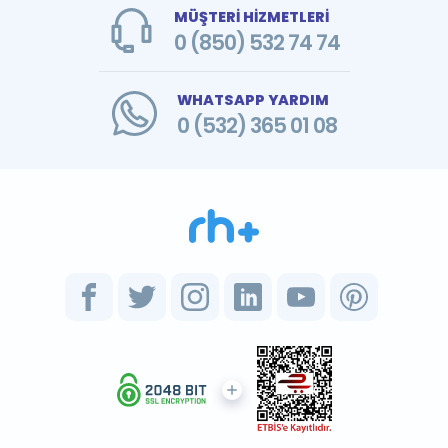
MÜŞTERİ HİZMETLERİ
0 (850) 532 74 74
WHATSAPP YARDIM
0 (532) 365 01 08