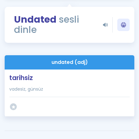
Puan Hesaplama
Undated
sesli
Rehberlik Aracı
dinle
ÖSYM Sınav Takvimi
Kampanyalar
Blog
undated (adj)
İngilizce Gramer
tarihsiz
vadesiz, günsüz