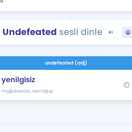
Kampanyalar
Eğitim ve Kitaplar
Blog
Undefeated
sesli dinle
YDS - YÖKDİL Tüm S
İngilizce Gram
İngilizce Gramer
undefeated (adj)
yenilgisiz
mağlubiyetsiz, namağlup