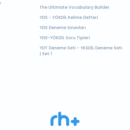
e
The Ultimate Vocabulary Builder
YDS - YÖKDİL Kelime Defteri
YDS Deneme Sınavları
YDS-YÖKDİL Soru Tipleri
YDT Deneme Seti - YKSDİL Deneme Seti
| Set 1