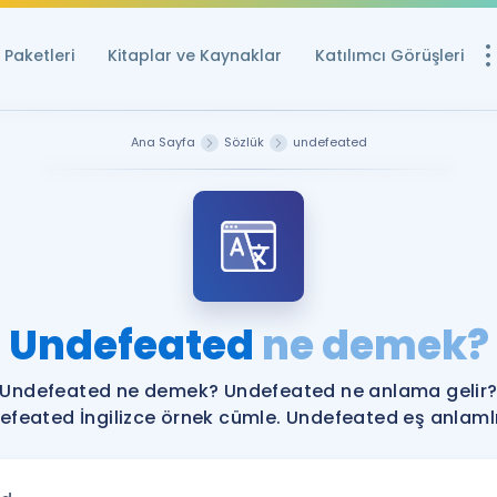
Paketleri
Kitaplar ve Kaynaklar
Katılımcı Görüşleri
Ücretsiz Kayna
Ana Sayfa
Sözlük
undefeated
YDS ve YÖKDİL içi
Sözlük
İngilizce Sınavları
Puan Hesapla
Undefeated
ne demek?
YDS ve YÖKDİL P
Remz
Rehberlik Aracı
Undefeated ne demek? Undefeated ne anlama gelir
YDS ve YÖKDİL'e H
efeated İngilizce örnek cümle. Undefeated eş anlamlıl
ÖSYM Sınav Ta
Tüm ÖSYM Sınavl