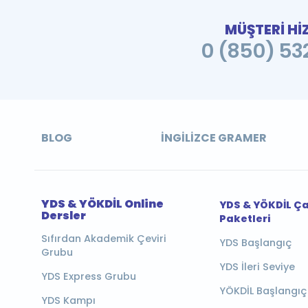
MÜŞTERİ Hİ
0 (850) 532
BLOG
İNGILIZCE GRAMER
YDS & YÖKDİL Online
YDS & YÖKDİL Ç
Dersler
Paketleri
Sıfırdan Akademik Çeviri
YDS Başlangıç
Grubu
YDS İleri Seviye
YDS Express Grubu
YÖKDİL Başlangıç
YDS Kampı