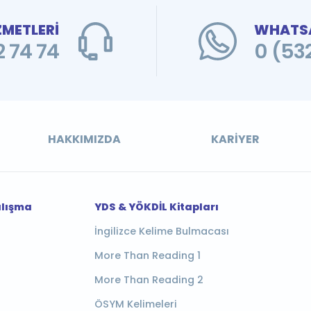
ZMETLERİ
WHATSA
 74 74
0 (53
HAKKIMIZDA
KARIYER
alışma
YDS & YÖKDİL Kitapları
İngilizce Kelime Bulmacası
More Than Reading 1
More Than Reading 2
ÖSYM Kelimeleri