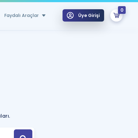
0
Faydalı Araçlar
Üye Girişi
klar
n Ücretsiz Kaynaklar
 için Özel Sözlük
Sepetin Şu An Boş.
ma
uan Hesaplama Aracı
i Hoca ile seni sınava hazırlayacak onlarca eğitim seni bekliyor!
Şifremi Hatırlamıyorum
GİRİŞ YAP
?
azırlananlar için Öneriler
arı.
kvimi
ÜYE DEĞİLİM
arı Tek Takvimde