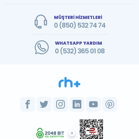
MÜŞTERİ HİZMETLERİ
0 (850) 532 74 74
WHATSAPP YARDIM
0 (532) 365 01 08