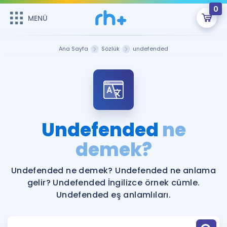
0
MENÜ
MENÜ
Üye Girişi
Ana Sayfa
Sözlük
undefended
Online Dersler
Sepetin Şu An Boş.
Çalışma Paketleri
Remzi Hoca ile seni sınava hazırlayacak onlarca eğitim seni
bekliyor!
Kitaplar ve Kaynaklar
GİRİŞ YAP
Undefended
ne
Katılımcı Görüşleri
demek?
Şifremi Hatırlamıyorum
ÜYE DEĞİLİM
Faydalı Araçlar
Undefended ne demek? Undefended ne anlama
gelir? Undefended İngilizce örnek cümle.
Ücretsiz Kaynaklar
Blog
İngilizce Gramer
Undefended eş anlamlıları.
Hakkımızda
Kariyer
Sözlük
Soru & Cevap
İletişim