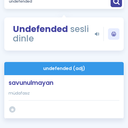
Puan Hesaplama
Rehberlik Aracı
Undefended
sesli
ÖSYM Sınav Takvimi
dinle
Kampanyalar
Blog
undefended (adj)
İngilizce Gramer
savunulmayan
müdafasız