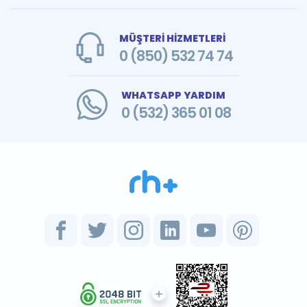
MÜŞTERİ HİZMETLERİ
0 (850) 532 74 74
WHATSAPP YARDIM
0 (532) 365 01 08