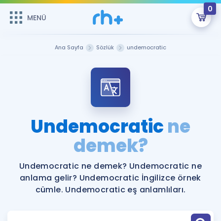
0
MENÜ
MENÜ
Üye Girişi
Ana Sayfa
Sözlük
undemocratic
Online Dersler
Sepetin Şu An Boş.
Çalışma Paketleri
Remzi Hoca ile seni sınava hazırlayacak onlarca eğitim seni
bekliyor!
Kitaplar ve Kaynaklar
GİRİŞ YAP
Undemocratic
ne
Katılımcı Görüşleri
demek?
Şifremi Hatırlamıyorum
ÜYE DEĞİLİM
Faydalı Araçlar
Undemocratic ne demek? Undemocratic ne
anlama gelir? Undemocratic İngilizce örnek
Ücretsiz Kaynaklar
Blog
İngilizce Gramer
cümle. Undemocratic eş anlamlıları.
Hakkımızda
Kariyer
Sözlük
Soru & Cevap
İletişim