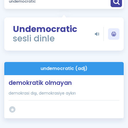
Puan Hesaplama
Rehberlik Aracı
Undemocratic
ÖSYM Sınav Takvimi
sesli dinle
Kampanyalar
Blog
undemocratic (adj)
İngilizce Gramer
demokratik olmayan
demokrasi dışı, demokrasiye aykırı