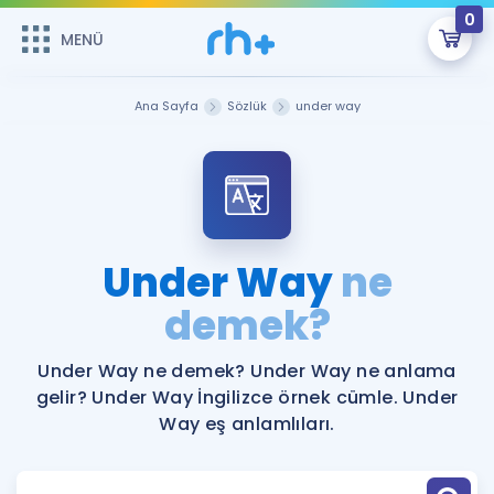
0
MENÜ
MENÜ
Üye Girişi
Ana Sayfa
Sözlük
under way
Online Dersler
Sepetin Şu An Boş.
Çalışma Paketleri
Remzi Hoca ile seni sınava hazırlayacak onlarca eğitim seni
bekliyor!
Kitaplar ve Kaynaklar
GİRİŞ YAP
Under Way
ne
Katılımcı Görüşleri
demek?
Şifremi Hatırlamıyorum
ÜYE DEĞİLİM
Faydalı Araçlar
Under Way ne demek? Under Way ne anlama
gelir? Under Way İngilizce örnek cümle. Under
Ücretsiz Kaynaklar
Blog
İngilizce Gramer
Way eş anlamlıları.
Hakkımızda
Kariyer
Sözlük
Soru & Cevap
İletişim