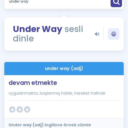
Puan Hesaplama
Rehberlik Aracı
Under Way
sesli
ÖSYM Sınav Takvimi
dinle
Kampanyalar
Blog
under way (adj)
İngilizce Gramer
devam etmekte
uygulanmakta, başlanmış halde, hareket halinde
Under way (adj) ingilizce örnek cümle