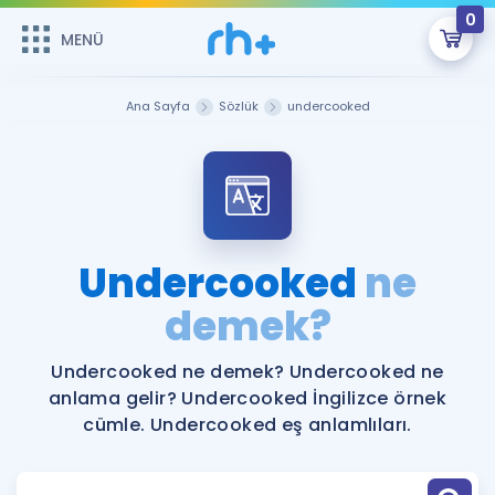
0
MENÜ
MENÜ
Üye Girişi
Ana Sayfa
Sözlük
undercooked
Online Dersler
Sepetin Şu An Boş.
Çalışma Paketleri
Remzi Hoca ile seni sınava hazırlayacak onlarca eğitim seni
bekliyor!
Kitaplar ve Kaynaklar
GİRİŞ YAP
Undercooked
ne
Katılımcı Görüşleri
demek?
Şifremi Hatırlamıyorum
ÜYE DEĞİLİM
Faydalı Araçlar
Undercooked ne demek? Undercooked ne
anlama gelir? Undercooked İngilizce örnek
Ücretsiz Kaynaklar
Blog
İngilizce Gramer
cümle. Undercooked eş anlamlıları.
Hakkımızda
Kariyer
Sözlük
Soru & Cevap
İletişim