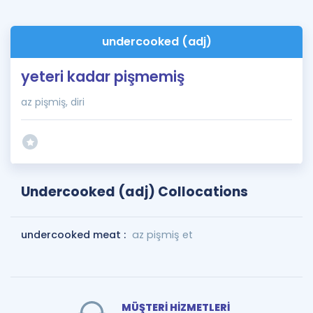
undercooked (adj)
yeteri kadar pişmemiş
az pişmiş, diri
Undercooked (adj) Collocations
undercooked meat :
az pişmiş et
MÜŞTERİ HİZMETLERİ