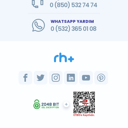
0 (850) 532 74 74
WHATSAPP YARDIM
0 (532) 365 01 08