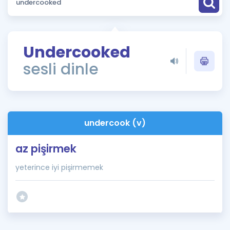
Puan Hesaplama
Rehberlik Aracı
Undercooked
ÖSYM Sınav Takvimi
sesli dinle
Kampanyalar
Blog
undercook (v)
İngilizce Gramer
az pişirmek
yeterince iyi pişirmemek