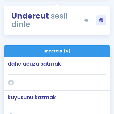
Puan Hesaplama
Undercut
sesli
Rehberlik Aracı
dinle
ÖSYM Sınav Takvimi
Kampanyalar
Blog
undercut (v)
İngilizce Gramer
daha ucuza satmak
kuyusunu kazmak