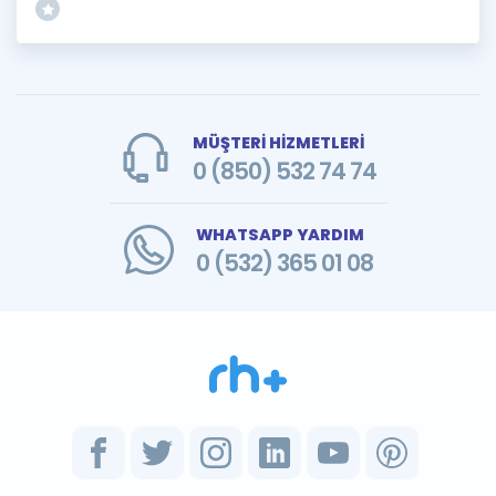
MÜŞTERİ HİZMETLERİ
0 (850) 532 74 74
WHATSAPP YARDIM
0 (532) 365 01 08