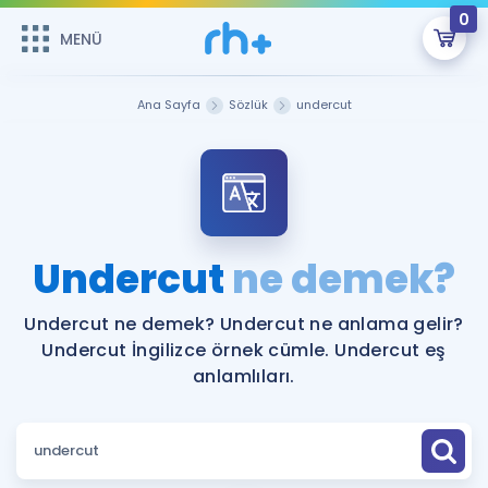
0
MENÜ
MENÜ
Üye Girişi
Ana Sayfa
Sözlük
undercut
Online Dersler
Sepetin Şu An Boş.
Çalışma Paketleri
Remzi Hoca ile seni sınava hazırlayacak onlarca eğitim seni
bekliyor!
Kitaplar ve Kaynaklar
GİRİŞ YAP
Undercut
ne demek?
Katılımcı Görüşleri
Şifremi Hatırlamıyorum
Undercut ne demek? Undercut ne anlama gelir?
Undercut İngilizce örnek cümle. Undercut eş
ÜYE DEĞİLİM
Faydalı Araçlar
anlamlıları.
Ücretsiz Kaynaklar
Blog
İngilizce Gramer
Hakkımızda
Kariyer
Sözlük
Soru & Cevap
İletişim