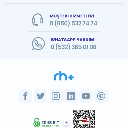
MÜŞTERİ HİZMETLERİ
0 (850) 532 74 74
WHATSAPP YARDIM
0 (532) 365 01 08