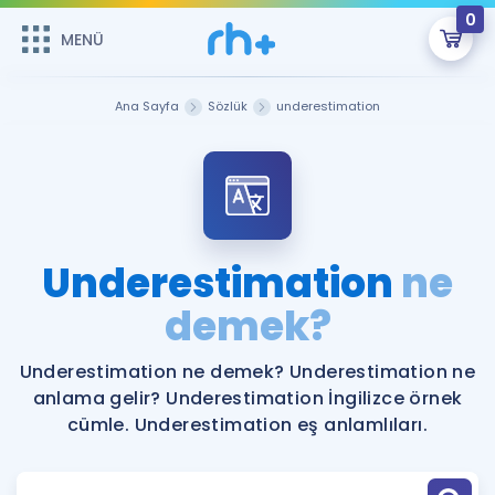
0
MENÜ
MENÜ
Üye Girişi
Ana Sayfa
Sözlük
underestimation
Online Dersler
Sepetin Şu An Boş.
Çalışma Paketleri
Remzi Hoca ile seni sınava hazırlayacak onlarca eğitim seni
bekliyor!
Kitaplar ve Kaynaklar
GİRİŞ YAP
Underestimation
ne
Katılımcı Görüşleri
demek?
Şifremi Hatırlamıyorum
ÜYE DEĞİLİM
Faydalı Araçlar
Underestimation ne demek? Underestimation ne
anlama gelir? Underestimation İngilizce örnek
Ücretsiz Kaynaklar
Blog
İngilizce Gramer
cümle. Underestimation eş anlamlıları.
Hakkımızda
Kariyer
Sözlük
Soru & Cevap
İletişim