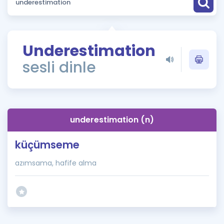
Puan Hesaplama
Rehberlik Aracı
Underestimation
ÖSYM Sınav Takvimi
sesli dinle
Kampanyalar
Blog
underestimation (n)
İngilizce Gramer
küçümseme
azımsama, hafife alma