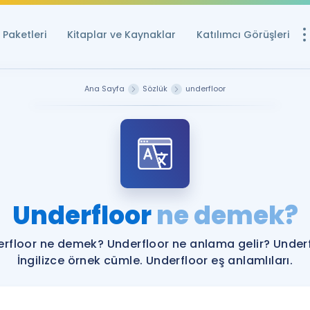
Paketleri
Kitaplar ve Kaynaklar
Katılımcı Görüşleri
Ücretsiz Kayna
Ana Sayfa
Sözlük
underfloor
YDS ve YÖKDİL içi
Sözlük
İngilizce Sınavları
Puan Hesapla
Underfloor
ne demek?
YDS ve YÖKDİL P
Remz
Rehberlik Aracı
rfloor ne demek? Underfloor ne anlama gelir? Under
YDS ve YÖKDİL'e H
İngilizce örnek cümle. Underfloor eş anlamlıları.
ÖSYM Sınav Ta
Tüm ÖSYM Sınavl