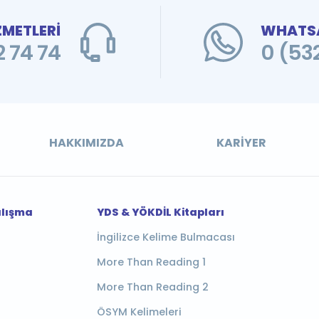
ZMETLERİ
WHATSA
 74 74
0 (53
HAKKIMIZDA
KARIYER
alışma
YDS & YÖKDİL Kitapları
İngilizce Kelime Bulmacası
More Than Reading 1
More Than Reading 2
ÖSYM Kelimeleri