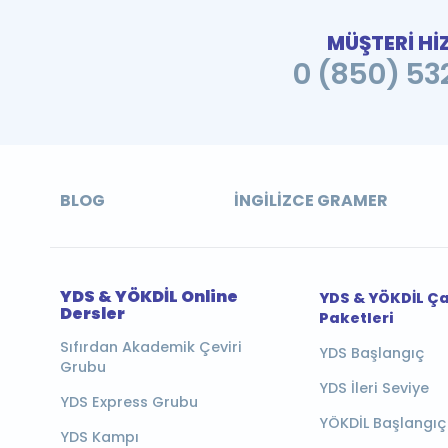
MÜŞTERİ Hİ
0 (850) 532
BLOG
İNGILIZCE GRAMER
YDS & YÖKDİL Online
YDS & YÖKDİL Ç
Dersler
Paketleri
Sıfırdan Akademik Çeviri
YDS Başlangıç
Grubu
YDS İleri Seviye
YDS Express Grubu
YÖKDİL Başlangıç
YDS Kampı