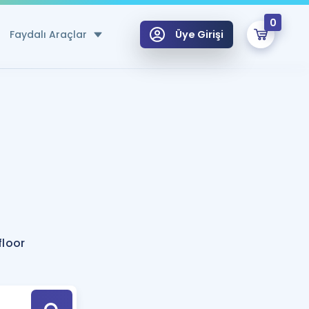
0
Faydalı Araçlar
Üye Girişi
klar
n Ücretsiz Kaynaklar
 için Özel Sözlük
Sepetin Şu An Boş.
ma
uan Hesaplama Aracı
i Hoca ile seni sınava hazırlayacak onlarca eğitim seni bekliyor!
Şifremi Hatırlamıyorum
GİRİŞ YAP
floor
azırlananlar için Öneriler
kvimi
ÜYE DEĞİLİM
arı Tek Takvimde