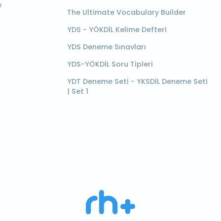
e
The Ultimate Vocabulary Builder
YDS - YÖKDİL Kelime Defteri
YDS Deneme Sınavları
YDS-YÖKDİL Soru Tipleri
YDT Deneme Seti - YKSDİL Deneme Seti
| Set 1