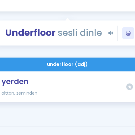
Kampanyalar
Eğitim ve Kitaplar
Blog
Underfloor
sesli dinle
YDS - YÖKDİL Tüm S
İngilizce Gram
İngilizce Gramer
underfloor (adj)
yerden
alttan, zeminden