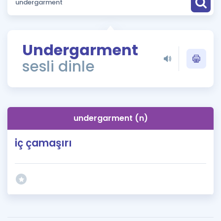
Puan Hesaplama
Rehberlik Aracı
Undergarment
ÖSYM Sınav Takvimi
sesli dinle
Kampanyalar
Blog
undergarment (n)
İngilizce Gramer
iç çamaşırı