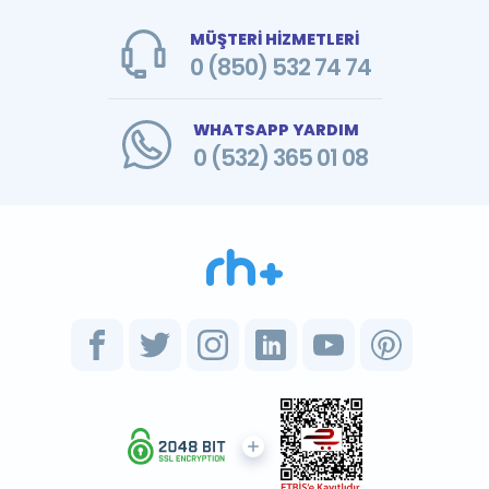
MÜŞTERİ HİZMETLERİ
0 (850) 532 74 74
WHATSAPP YARDIM
0 (532) 365 01 08