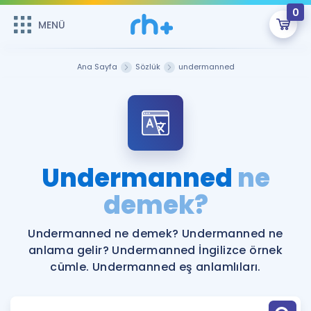
0
MENÜ
MENÜ
Üye Girişi
Ana Sayfa
Sözlük
undermanned
Online Dersler
Sepetin Şu An Boş.
Çalışma Paketleri
Remzi Hoca ile seni sınava hazırlayacak onlarca eğitim seni
bekliyor!
Kitaplar ve Kaynaklar
GİRİŞ YAP
Undermanned
ne
Katılımcı Görüşleri
demek?
Şifremi Hatırlamıyorum
ÜYE DEĞİLİM
Faydalı Araçlar
Undermanned ne demek? Undermanned ne
anlama gelir? Undermanned İngilizce örnek
Ücretsiz Kaynaklar
Blog
İngilizce Gramer
cümle. Undermanned eş anlamlıları.
Hakkımızda
Kariyer
Sözlük
Soru & Cevap
İletişim