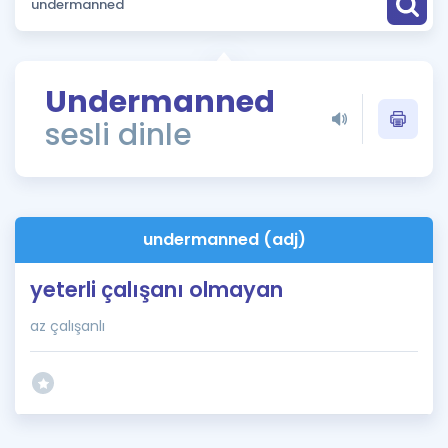
Puan Hesaplama
Rehberlik Aracı
Undermanned
ÖSYM Sınav Takvimi
sesli dinle
Kampanyalar
Blog
undermanned (adj)
İngilizce Gramer
yeterli çalışanı olmayan
az çalışanlı