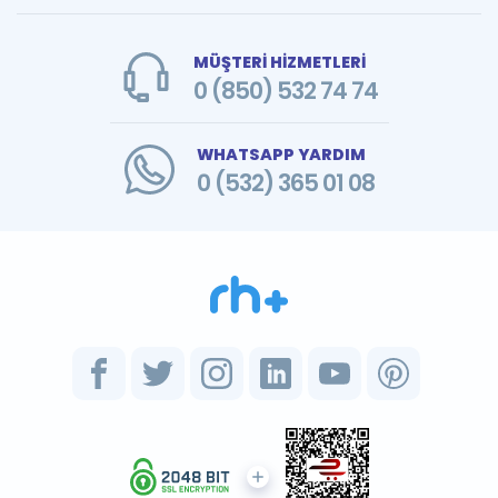
MÜŞTERİ HİZMETLERİ
0 (850) 532 74 74
WHATSAPP YARDIM
0 (532) 365 01 08