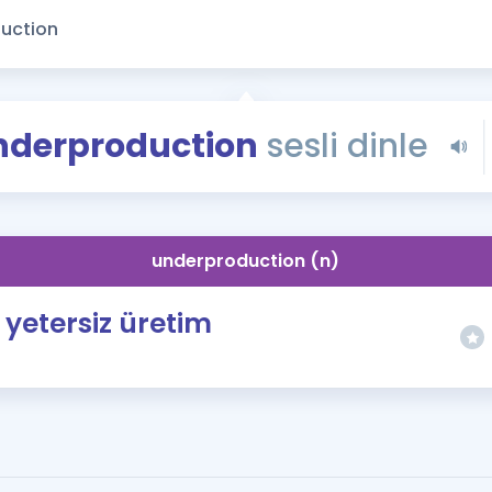
Kampanyalar
Eğitim ve Kitaplar
Blog
YDS - YÖKDİL Tüm S
nderproduction
sesli dinle
İngilizce Gram
İngilizce Gramer
underproduction (n)
yetersiz üretim