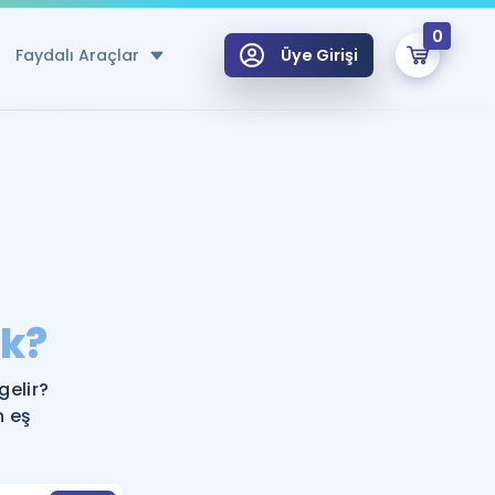
0
Faydalı Araçlar
Üye Girişi
klar
n Ücretsiz Kaynaklar
 için Özel Sözlük
Sepetin Şu An Boş.
ma
k?
uan Hesaplama Aracı
i Hoca ile seni sınava hazırlayacak onlarca eğitim seni bekliyor!
Şifremi Hatırlamıyorum
GİRİŞ YAP
elir?
azırlananlar için Öneriler
n eş
kvimi
ÜYE DEĞİLİM
arı Tek Takvimde