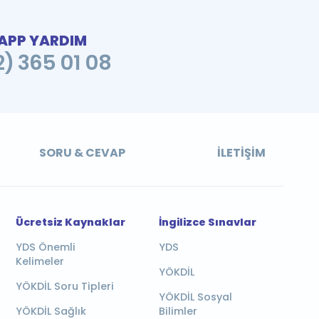
PP YARDIM
2) 365 01 08
SORU & CEVAP
İLETIŞIM
Ücretsiz Kaynaklar
İngilizce Sınavlar
YDS Önemli
YDS
Kelimeler
YÖKDİL
YÖKDİL Soru Tipleri
YÖKDİL Sosyal
YÖKDİL Sağlık
Bilimler