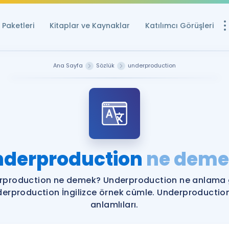
Paketleri
Kitaplar ve Kaynaklar
Katılımcı Görüşleri
Ücretsiz Kayna
Ana Sayfa
Sözlük
underproduction
YDS ve YÖKDİL içi
Sözlük
İngilizce Sınavları
Puan Hesapla
nderproduction
ne deme
YDS ve YÖKDİL P
Remz
Rehberlik Aracı
rproduction ne demek? Underproduction ne anlama g
YDS ve YÖKDİL'e H
erproduction İngilizce örnek cümle. Underproductio
anlamlıları.
ÖSYM Sınav Ta
Tüm ÖSYM Sınavl