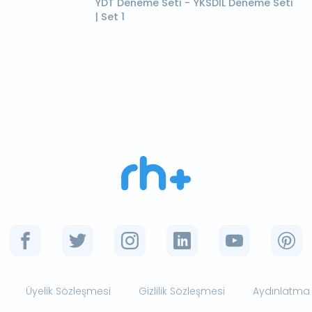
YDT Deneme Seti - YKSDİL Deneme Seti
| Set 1
Üyelik Sözleşmesi
Gizlilik Sözleşmesi
Aydınlatma