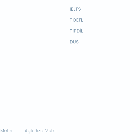
IELTS
TOEFL
TIPDİL
DUS
 Metni
Açık Rıza Metni