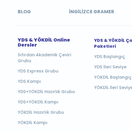
BLOG
İNGILIZCE GRAMER
YDS & YÖKDİL Online
YDS & YÖKDİL Ç
Dersler
Paketleri
Sıfırdan Akademik Çeviri
YDS Başlangıç
Grubu
YDS İleri Seviye
YDS Express Grubu
YÖKDİL Başlangıç
YDS Kampı
YÖKDİL İleri Seviy
YDS+YÖKDİL Hazırlık Grubu
YDS+YÖKDİL Kampı
YÖKDİL Hazırlık Grubu
YÖKDİL Kampı