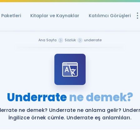
Paketleri
Kitaplar ve Kaynaklar
Katılımcı Görüşleri
Ücretsiz Kayna
Ana Sayfa
Sözlük
underrate
YDS ve YÖKDİL içi
Sözlük
İngilizce Sınavları
Puan Hesapla
Underrate
ne demek?
YDS ve YÖKDİL P
Remz
Rehberlik Aracı
errate ne demek? Underrate ne anlama gelir? Under
YDS ve YÖKDİL'e H
İngilizce örnek cümle. Underrate eş anlamlıları.
ÖSYM Sınav Ta
Tüm ÖSYM Sınavl