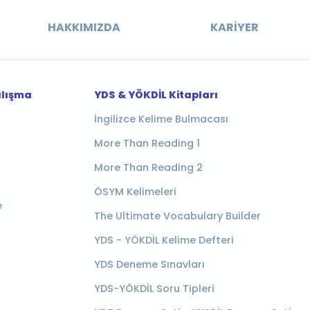
HAKKIMIZDA
KARIYER
alışma
YDS & YÖKDİL Kitapları
İngilizce Kelime Bulmacası
More Than Reading 1
More Than Reading 2
ÖSYM Kelimeleri
e
The Ultimate Vocabulary Builder
YDS - YÖKDİL Kelime Defteri
YDS Deneme Sınavları
YDS-YÖKDİL Soru Tipleri