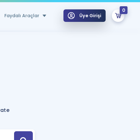
0
Faydalı Araçlar
Üye Girişi
klar
n Ücretsiz Kaynaklar
 için Özel Sözlük
Sepetin Şu An Boş.
ma
uan Hesaplama Aracı
i Hoca ile seni sınava hazırlayacak onlarca eğitim seni bekliyor!
Şifremi Hatırlamıyorum
GİRİŞ YAP
rate
azırlananlar için Öneriler
kvimi
ÜYE DEĞİLİM
arı Tek Takvimde