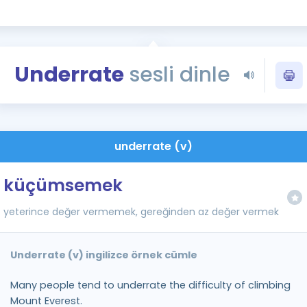
Kampanyalar
Eğitim ve Kitaplar
Blog
Underrate
sesli dinle
YDS - YÖKDİL Tüm S
İngilizce Gram
İngilizce Gramer
underrate (v)
küçümsemek
yeterince değer vermemek, gereğinden az değer vermek
Underrate (v) ingilizce örnek cümle
Many people tend to underrate the difficulty of climbing
Mount Everest.