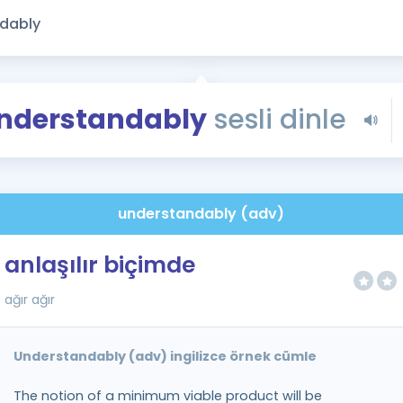
Kampanyalar
Eğitim ve Kitaplar
Blog
YDS - YÖKDİL Tüm S
nderstandably
sesli dinle
İngilizce Gram
İngilizce Gramer
understandably (adv)
anlaşılır biçimde
ağır ağır
Understandably (adv) ingilizce örnek cümle
The notion of a minimum viable product will be