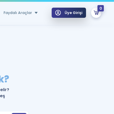
0
Faydalı Araçlar
Üye Girişi
klar
n Ücretsiz Kaynaklar
 için Özel Sözlük
Sepetin Şu An Boş.
ma
k?
uan Hesaplama Aracı
i Hoca ile seni sınava hazırlayacak onlarca eğitim seni bekliyor!
Şifremi Hatırlamıyorum
GİRİŞ YAP
lir?
azırlananlar için Öneriler
 eş
kvimi
ÜYE DEĞİLİM
arı Tek Takvimde