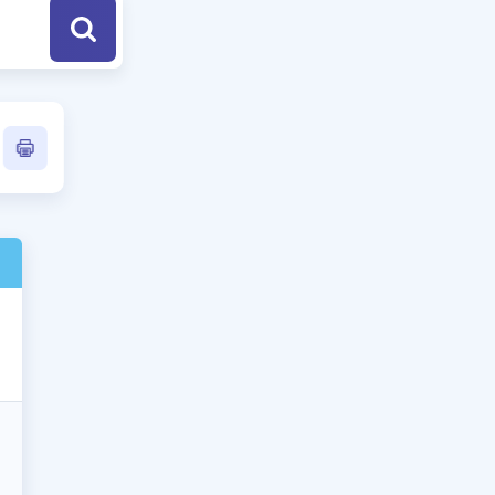
a Özel Fırsatlar
ınavlarla İlgili Haberler
er
 ve Konu Anlatımı