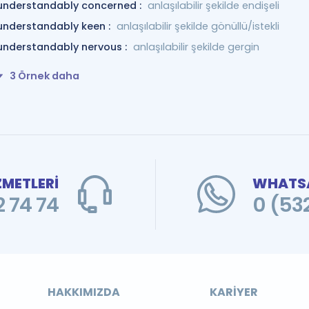
understandably concerned :
anlaşılabilir şekilde endişeli
understandably keen :
anlaşılabilir şekilde gönüllü/istekli
understandably nervous :
anlaşılabilir şekilde gergin
3 Örnek daha
ZMETLERİ
WHATSA
 74 74
0 (53
HAKKIMIZDA
KARIYER