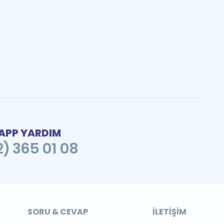
PP YARDIM
2) 365 01 08
SORU & CEVAP
İLETIŞIM