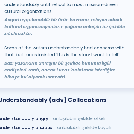
understandably antithetical to most mission-driven
cultural organizations.
Asgari uygulanabilir bir ürün kavramı, misyon odaklı
kültürel organizasyonların çoğuna anlaşılır bir şekilde
zıt olacaktır.
Some of the writers understandably had concerns with
that, but Lucas insisted 'this is the story I want to tell'.
Bazı yazarların anlaşılır bir şekilde bununla ilgili
endişeleri vardı, ancak Lucas 'anlatmak istediğim
hikaye bu' diyerek ısrar etti.
Understandably (adv) Collocations
understandably angry :
anlaşılabilir şekilde öfkeli
understandably anxious :
anlaşılabilir şekilde kaygılı