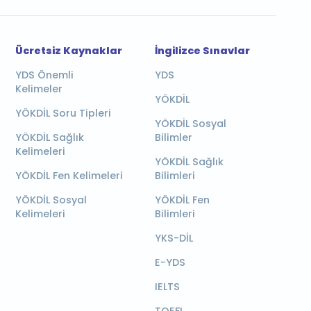
Ücretsiz Kaynaklar
İngilizce Sınavlar
YDS Önemli
YDS
Kelimeler
YÖKDİL
YÖKDİL Soru Tipleri
YÖKDİL Sosyal
YÖKDİL Sağlık
Bilimler
Kelimeleri
YÖKDİL Sağlık
YÖKDİL Fen Kelimeleri
Bilimleri
YÖKDİL Sosyal
YÖKDİL Fen
Kelimeleri
Bilimleri
YKS-DİL
E-YDS
IELTS
TOEFL