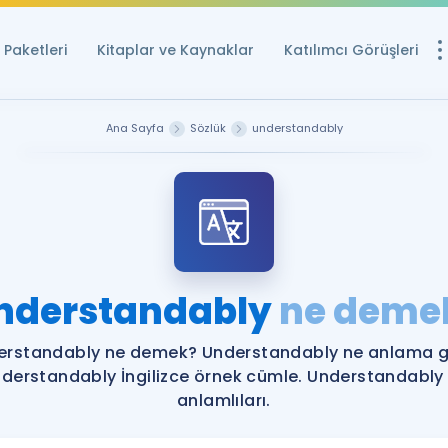
Paketleri
Kitaplar ve Kaynaklar
Katılımcı Görüşleri
Ücretsiz Kayna
Ana Sayfa
Sözlük
understandably
YDS ve YÖKDİL içi
Sözlük
İngilizce Sınavları
Puan Hesapla
nderstandably
ne deme
YDS ve YÖKDİL P
Remz
Rehberlik Aracı
erstandably ne demek? Understandably ne anlama ge
YDS ve YÖKDİL'e H
derstandably İngilizce örnek cümle. Understandably
anlamlıları.
ÖSYM Sınav Ta
Tüm ÖSYM Sınavl