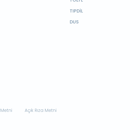
TIPDİL
DUS
 Metni
Açık Rıza Metni