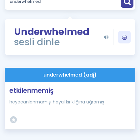
Puan Hesaplama
Rehberlik Aracı
Underwhelmed
ÖSYM Sınav Takvimi
sesli dinle
Kampanyalar
Blog
underwhelmed (adj)
İngilizce Gramer
etkilenmemiş
heyecanlanmamış, hayal kırıklığına uğramış