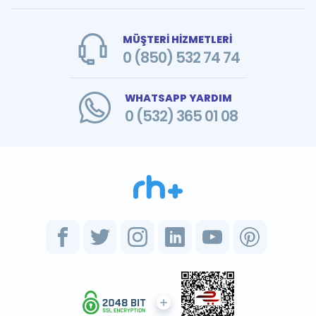
MÜŞTERİ HİZMETLERİ
0 (850) 532 74 74
WHATSAPP YARDIM
0 (532) 365 01 08