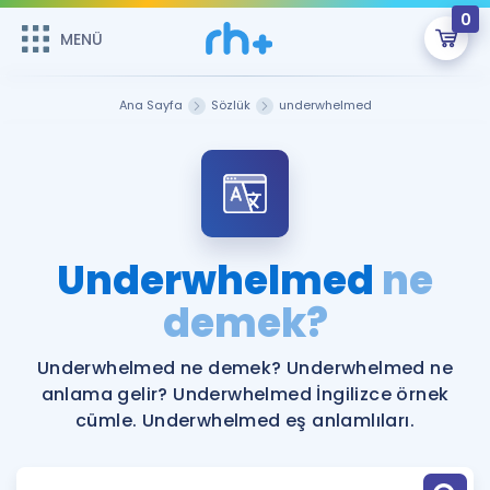
0
MENÜ
MENÜ
Üye Girişi
Ana Sayfa
Sözlük
underwhelmed
Online Dersler
Sepetin Şu An Boş.
Çalışma Paketleri
Remzi Hoca ile seni sınava hazırlayacak onlarca eğitim seni
bekliyor!
Kitaplar ve Kaynaklar
GİRİŞ YAP
Underwhelmed
ne
Katılımcı Görüşleri
demek?
Şifremi Hatırlamıyorum
ÜYE DEĞİLİM
Faydalı Araçlar
Underwhelmed ne demek? Underwhelmed ne
anlama gelir? Underwhelmed İngilizce örnek
Ücretsiz Kaynaklar
Blog
İngilizce Gramer
cümle. Underwhelmed eş anlamlıları.
Hakkımızda
Kariyer
Sözlük
Soru & Cevap
İletişim