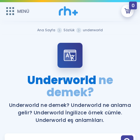
0
MENÜ
MENÜ
Üye Girişi
Ana Sayfa
Sözlük
underworld
Online Dersler
Sepetin Şu An Boş.
Çalışma Paketleri
Remzi Hoca ile seni sınava hazırlayacak onlarca eğitim seni
bekliyor!
Kitaplar ve Kaynaklar
GİRİŞ YAP
Underworld
ne
Katılımcı Görüşleri
demek?
Şifremi Hatırlamıyorum
ÜYE DEĞİLİM
Faydalı Araçlar
Underworld ne demek? Underworld ne anlama
gelir? Underworld İngilizce örnek cümle.
Ücretsiz Kaynaklar
Blog
İngilizce Gramer
Underworld eş anlamlıları.
Hakkımızda
Kariyer
Sözlük
Soru & Cevap
İletişim