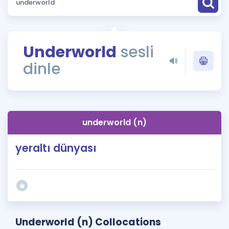
Puan Hesaplama
Rehberlik Aracı
Underworld
sesli
ÖSYM Sınav Takvimi
dinle
Kampanyalar
Blog
underworld (n)
İngilizce Gramer
yeraltı dünyası
Underworld (n) Collocations