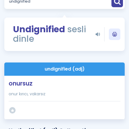
Puan Hesaplama
Rehberlik Aracı
Undignified
sesli
ÖSYM Sınav Takvimi
dinle
Kampanyalar
Blog
undignified (adj)
İngilizce Gramer
onursuz
onur kırıcı, vakarsız