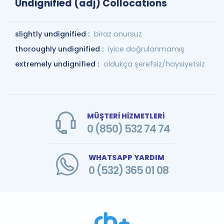
Undignified (adj) Collocations
slightly undignified :
biraz onursuz
thoroughly undignified :
iyice doğrulanmamış
extremely undignified :
oldukça şerefsiz/haysiyetsiz
MÜŞTERİ HİZMETLERİ
0 (850) 532 74 74
WHATSAPP YARDIM
0 (532) 365 01 08