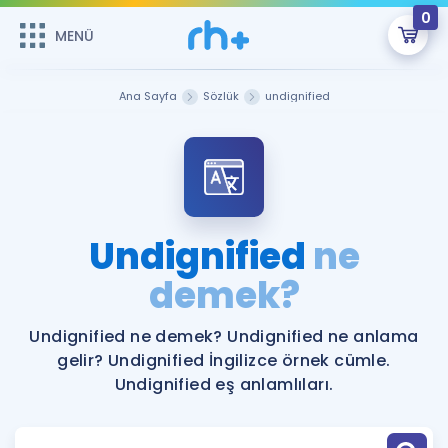
0
MENÜ
MENÜ
Üye Girişi
Ana Sayfa
Sözlük
undignified
Online Dersler
Sepetin Şu An Boş.
Çalışma Paketleri
Remzi Hoca ile seni sınava hazırlayacak onlarca eğitim seni
bekliyor!
Kitaplar ve Kaynaklar
GİRİŞ YAP
Undignified
ne
Katılımcı Görüşleri
demek?
Şifremi Hatırlamıyorum
ÜYE DEĞİLİM
Faydalı Araçlar
Undignified ne demek? Undignified ne anlama
gelir? Undignified İngilizce örnek cümle.
Ücretsiz Kaynaklar
Blog
İngilizce Gramer
Undignified eş anlamlıları.
Hakkımızda
Kariyer
Sözlük
Soru & Cevap
İletişim