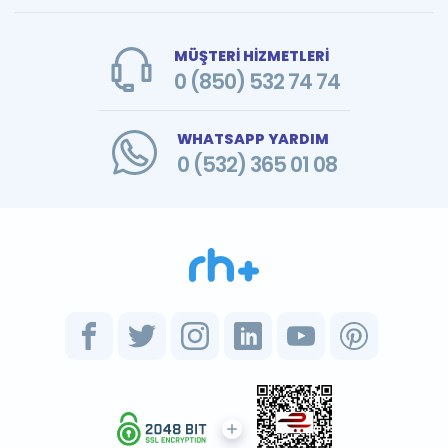
MÜŞTERİ HİZMETLERİ
0 (850) 532 74 74
WHATSAPP YARDIM
0 (532) 365 01 08