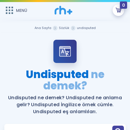
0
MENÜ
MENÜ
Üye Girişi
Ana Sayfa
Sözlük
undisputed
Online Dersler
Sepetin Şu An Boş.
Çalışma Paketleri
Remzi Hoca ile seni sınava hazırlayacak onlarca eğitim seni
bekliyor!
Kitaplar ve Kaynaklar
GİRİŞ YAP
Undisputed
ne
Katılımcı Görüşleri
demek?
Şifremi Hatırlamıyorum
ÜYE DEĞİLİM
Faydalı Araçlar
Undisputed ne demek? Undisputed ne anlama
gelir? Undisputed İngilizce örnek cümle.
Ücretsiz Kaynaklar
Blog
İngilizce Gramer
Undisputed eş anlamlıları.
Hakkımızda
Kariyer
Sözlük
Soru & Cevap
İletişim