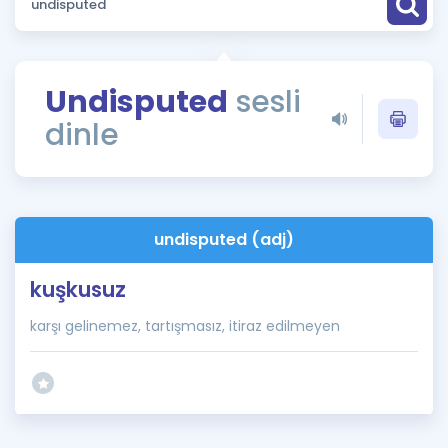
Puan Hesaplama
Rehberlik Aracı
Undisputed
sesli
ÖSYM Sınav Takvimi
dinle
Kampanyalar
Blog
undisputed (adj)
İngilizce Gramer
kuşkusuz
karşı gelinemez, tartışmasız, itiraz edilmeyen