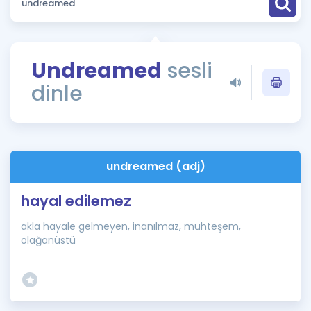
Puan Hesaplama
Rehberlik Aracı
Undreamed
sesli
ÖSYM Sınav Takvimi
dinle
Kampanyalar
Blog
undreamed (adj)
İngilizce Gramer
hayal edilemez
akla hayale gelmeyen, inanılmaz, muhteşem,
olağanüstü