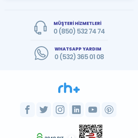
MÜŞTERİ HİZMETLERİ
0 (850) 532 74 74
WHATSAPP YARDIM
0 (532) 365 01 08