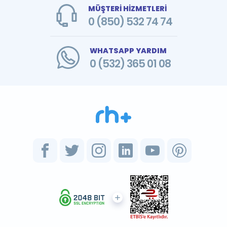
MÜŞTERİ HİZMETLERİ
0 (850) 532 74 74
WHATSAPP YARDIM
0 (532) 365 01 08