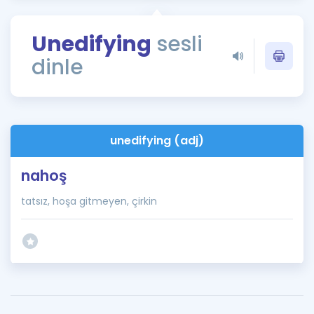
Puan Hesaplama
Unedifying
sesli
Rehberlik Aracı
dinle
ÖSYM Sınav Takvimi
Kampanyalar
Blog
unedifying (adj)
İngilizce Gramer
nahoş
tatsız, hoşa gitmeyen, çirkin