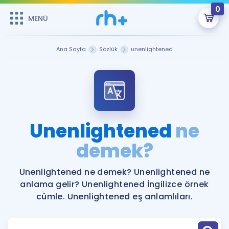
0
MENÜ
MENÜ
Üye Girişi
Ana Sayfa
Sözlük
unenlightened
Online Dersler
Sepetin Şu An Boş.
Çalışma Paketleri
Remzi Hoca ile seni sınava hazırlayacak onlarca eğitim seni
bekliyor!
Kitaplar ve Kaynaklar
GİRİŞ YAP
Unenlightened
ne
Katılımcı Görüşleri
demek?
Şifremi Hatırlamıyorum
ÜYE DEĞİLİM
Faydalı Araçlar
Unenlightened ne demek? Unenlightened ne
anlama gelir? Unenlightened İngilizce örnek
Ücretsiz Kaynaklar
Blog
İngilizce Gramer
cümle. Unenlightened eş anlamlıları.
Hakkımızda
Kariyer
Sözlük
Soru & Cevap
İletişim