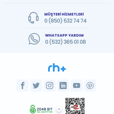
MÜŞTERİ HİZMETLERİ
0 (850) 532 74 74
WHATSAPP YARDIM
0 (532) 365 01 08