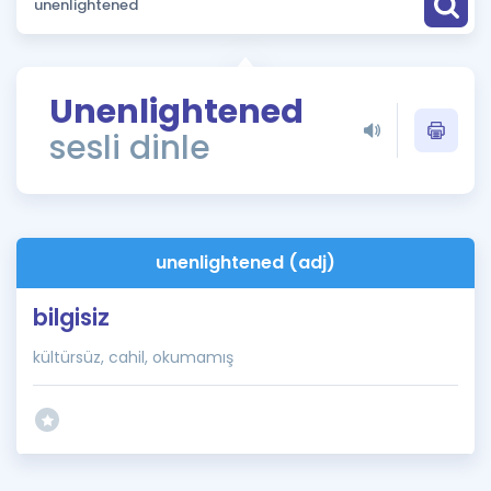
Puan Hesaplama
Rehberlik Aracı
Unenlightened
ÖSYM Sınav Takvimi
sesli dinle
Kampanyalar
Blog
unenlightened (adj)
İngilizce Gramer
bilgisiz
kültürsüz, cahil, okumamış