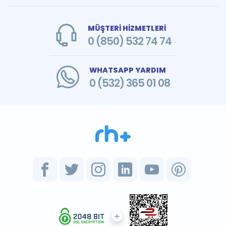
MÜŞTERİ HİZMETLERİ
0 (850) 532 74 74
WHATSAPP YARDIM
0 (532) 365 01 08