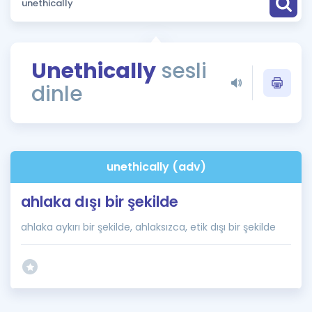
Puan Hesaplama
Rehberlik Aracı
Unethically
sesli
ÖSYM Sınav Takvimi
dinle
Kampanyalar
Blog
unethically (adv)
İngilizce Gramer
ahlaka dışı bir şekilde
ahlaka aykırı bir şekilde, ahlaksızca, etik dışı bir şekilde