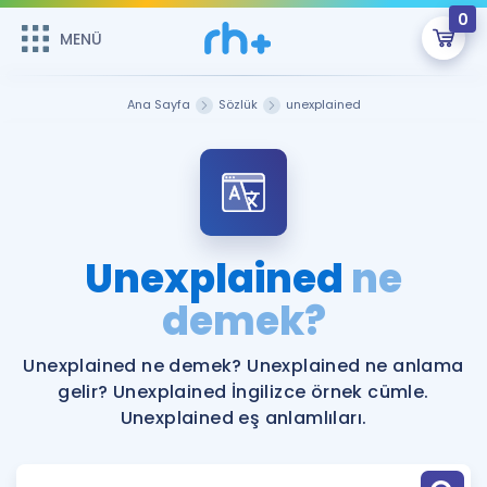
0
MENÜ
MENÜ
Üye Girişi
Ana Sayfa
Sözlük
unexplained
Online Dersler
Sepetin Şu An Boş.
Çalışma Paketleri
Remzi Hoca ile seni sınava hazırlayacak onlarca eğitim seni
bekliyor!
Kitaplar ve Kaynaklar
GİRİŞ YAP
Unexplained
ne
Katılımcı Görüşleri
demek?
Şifremi Hatırlamıyorum
ÜYE DEĞİLİM
Faydalı Araçlar
Unexplained ne demek? Unexplained ne anlama
gelir? Unexplained İngilizce örnek cümle.
Ücretsiz Kaynaklar
Blog
İngilizce Gramer
Unexplained eş anlamlıları.
Hakkımızda
Kariyer
Sözlük
Soru & Cevap
İletişim