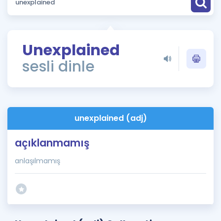
Puan Hesaplama
Rehberlik Aracı
Unexplained
ÖSYM Sınav Takvimi
sesli dinle
Kampanyalar
Blog
unexplained (adj)
İngilizce Gramer
açıklanmamış
anlaşılmamış