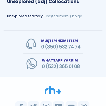
Unexplored (adj) Collocations
unexplored territory :
keşfedilmemiş bölge
MÜŞTERİ HİZMETLERİ
0 (850) 532 74 74
WHATSAPP YARDIM
0 (532) 365 01 08