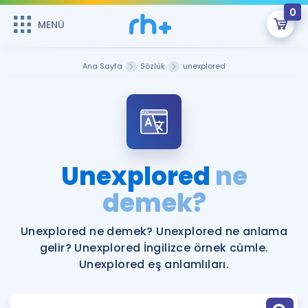
0
MENÜ
MENÜ
Üye Girişi
Ana Sayfa
Sözlük
unexplored
Online Dersler
Sepetin Şu An Boş.
Çalışma Paketleri
Remzi Hoca ile seni sınava hazırlayacak onlarca eğitim seni
bekliyor!
Kitaplar ve Kaynaklar
GİRİŞ YAP
Unexplored
ne
Katılımcı Görüşleri
demek?
Şifremi Hatırlamıyorum
ÜYE DEĞİLİM
Faydalı Araçlar
Unexplored ne demek? Unexplored ne anlama
gelir? Unexplored İngilizce örnek cümle.
Ücretsiz Kaynaklar
Blog
İngilizce Gramer
Unexplored eş anlamlıları.
Hakkımızda
Kariyer
Sözlük
Soru & Cevap
İletişim