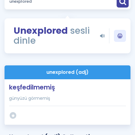
Puan Hesaplama
Rehberlik Aracı
Unexplored
sesli
ÖSYM Sınav Takvimi
dinle
Kampanyalar
Blog
unexplored (adj)
İngilizce Gramer
keşfedilmemiş
günyüzü görmemiş