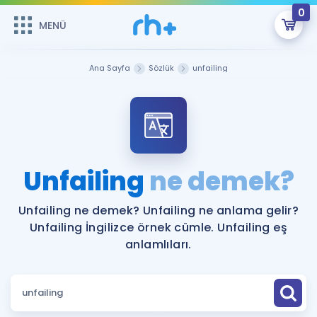
0
MENÜ
MENÜ
Üye Girişi
Ana Sayfa
Sözlük
unfailing
Online Dersler
Sepetin Şu An Boş.
Çalışma Paketleri
Remzi Hoca ile seni sınava hazırlayacak onlarca eğitim seni
bekliyor!
Kitaplar ve Kaynaklar
GİRİŞ YAP
Unfailing
ne demek?
Katılımcı Görüşleri
Şifremi Hatırlamıyorum
Unfailing ne demek? Unfailing ne anlama gelir?
Unfailing İngilizce örnek cümle. Unfailing eş
ÜYE DEĞİLİM
Faydalı Araçlar
anlamlıları.
Ücretsiz Kaynaklar
Blog
İngilizce Gramer
Hakkımızda
Kariyer
Sözlük
Soru & Cevap
İletişim