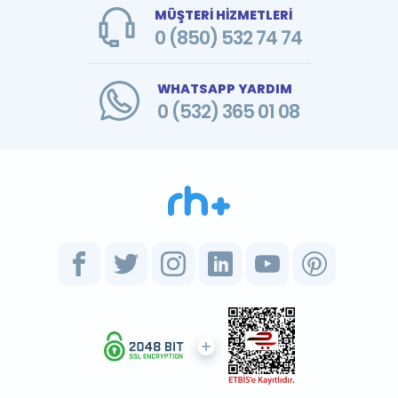
MÜŞTERİ HİZMETLERİ
0 (850) 532 74 74
WHATSAPP YARDIM
0 (532) 365 01 08