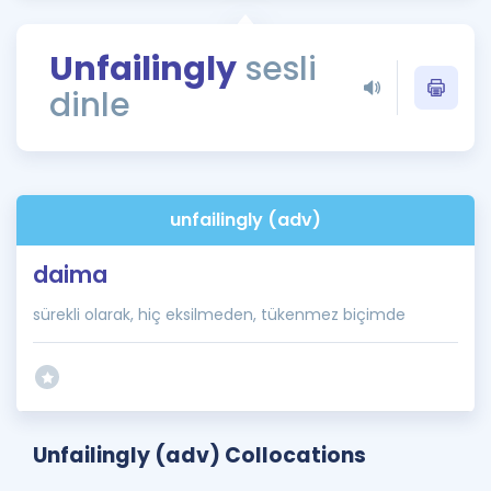
Puan Hesaplama
Unfailingly
sesli
Rehberlik Aracı
dinle
ÖSYM Sınav Takvimi
Kampanyalar
Blog
unfailingly (adv)
İngilizce Gramer
daima
sürekli olarak, hiç eksilmeden, tükenmez biçimde
Unfailingly (adv) Collocations