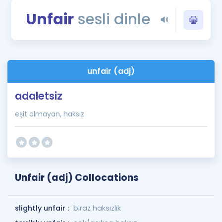
Puan Hesaplama
Unfair
sesli dinle
Rehberlik Aracı
ÖSYM Sınav Takvimi
unfair (adj)
Kampanyalar
adaletsiz
Blog
eşit olmayan, haksız
İngilizce Gramer
Unfair (adj) Collocations
slightly unfair :
biraz haksızlık