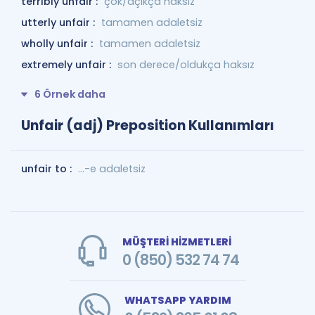
terribly unfair :
çok/açıkça haksız
utterly unfair :
tamamen adaletsiz
wholly unfair :
tamamen adaletsiz
extremely unfair :
son derece/oldukça haksız
6 Örnek daha
Unfair (adj) Preposition Kullanımları
unfair to :
...-e adaletsiz
MÜŞTERİ HİZMETLERİ
0 (850) 532 74 74
WHATSAPP YARDIM