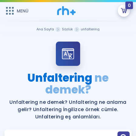
0
MENÜ
MENÜ
Üye Girişi
Ana Sayfa
Sözlük
unfaltering
Online Dersler
Sepetin Şu An Boş.
Çalışma Paketleri
Remzi Hoca ile seni sınava hazırlayacak onlarca eğitim seni
bekliyor!
Kitaplar ve Kaynaklar
GİRİŞ YAP
Unfaltering
ne
Katılımcı Görüşleri
demek?
Şifremi Hatırlamıyorum
ÜYE DEĞİLİM
Faydalı Araçlar
Unfaltering ne demek? Unfaltering ne anlama
gelir? Unfaltering İngilizce örnek cümle.
Ücretsiz Kaynaklar
Blog
İngilizce Gramer
Unfaltering eş anlamlıları.
Hakkımızda
Kariyer
Sözlük
Soru & Cevap
İletişim