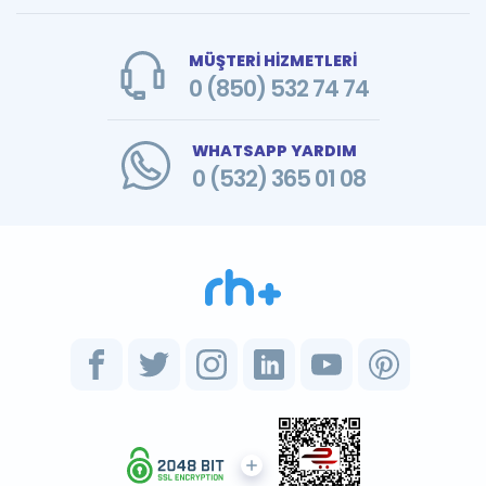
MÜŞTERİ HİZMETLERİ
0 (850) 532 74 74
WHATSAPP YARDIM
0 (532) 365 01 08