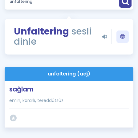
Puan Hesaplama
Rehberlik Aracı
Unfaltering
sesli
ÖSYM Sınav Takvimi
dinle
Kampanyalar
Blog
unfaltering (adj)
İngilizce Gramer
sağlam
emin, kararlı, tereddütsüz