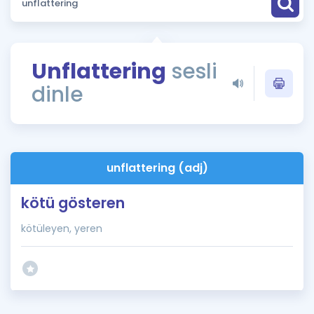
Puan Hesaplama
Rehberlik Aracı
Unflattering
sesli
ÖSYM Sınav Takvimi
dinle
Kampanyalar
Blog
unflattering (adj)
İngilizce Gramer
kötü gösteren
kötüleyen, yeren