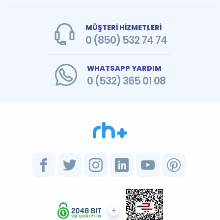
MÜŞTERİ HİZMETLERİ
0 (850) 532 74 74
WHATSAPP YARDIM
0 (532) 365 01 08