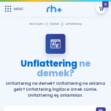
0
MENÜ
MENÜ
Üye Girişi
Ana Sayfa
Sözlük
unflattering
Online Dersler
Sepetin Şu An Boş.
Çalışma Paketleri
Remzi Hoca ile seni sınava hazırlayacak onlarca eğitim seni
bekliyor!
Kitaplar ve Kaynaklar
GİRİŞ YAP
Unflattering
ne
Katılımcı Görüşleri
demek?
Şifremi Hatırlamıyorum
ÜYE DEĞİLİM
Faydalı Araçlar
Unflattering ne demek? Unflattering ne anlama
gelir? Unflattering İngilizce örnek cümle.
Ücretsiz Kaynaklar
Blog
İngilizce Gramer
Unflattering eş anlamlıları.
Hakkımızda
Kariyer
Sözlük
Soru & Cevap
İletişim