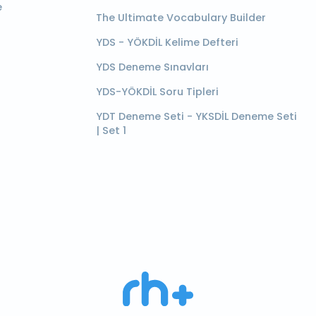
e
The Ultimate Vocabulary Builder
YDS - YÖKDİL Kelime Defteri
YDS Deneme Sınavları
YDS-YÖKDİL Soru Tipleri
YDT Deneme Seti - YKSDİL Deneme Seti
| Set 1