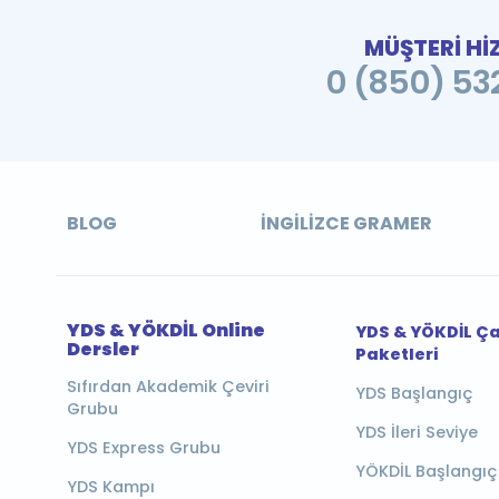
MÜŞTERİ Hİ
0 (850) 532
BLOG
İNGILIZCE GRAMER
YDS & YÖKDİL Online
YDS & YÖKDİL Ç
Dersler
Paketleri
Sıfırdan Akademik Çeviri
YDS Başlangıç
Grubu
YDS İleri Seviye
YDS Express Grubu
YÖKDİL Başlangıç
YDS Kampı