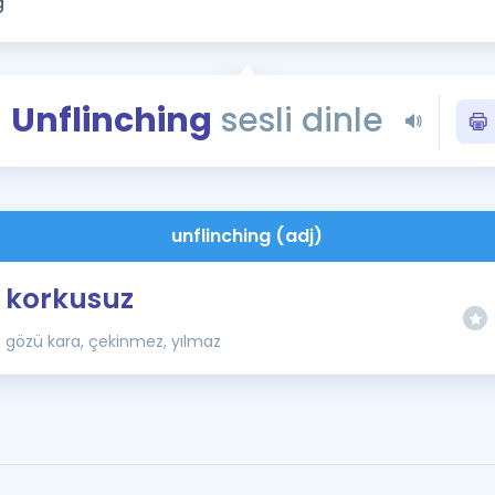
Kampanyalar
Eğitim ve Kitaplar
Blog
Unflinching
sesli dinle
YDS - YÖKDİL Tüm S
İngilizce Gram
İngilizce Gramer
unflinching (adj)
korkusuz
gözü kara, çekinmez, yılmaz