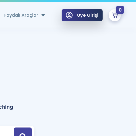
0
Faydalı Araçlar
Üye Girişi
klar
n Ücretsiz Kaynaklar
 için Özel Sözlük
Sepetin Şu An Boş.
ma
uan Hesaplama Aracı
i Hoca ile seni sınava hazırlayacak onlarca eğitim seni bekliyor!
Şifremi Hatırlamıyorum
GİRİŞ YAP
nching
azırlananlar için Öneriler
kvimi
ÜYE DEĞİLİM
arı Tek Takvimde