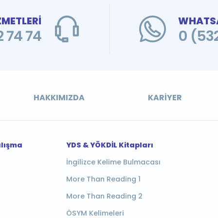
ZMETLERİ
WHATSA
 74 74
0 (53
HAKKIMIZDA
KARIYER
alışma
YDS & YÖKDİL Kitapları
İngilizce Kelime Bulmacası
More Than Reading 1
More Than Reading 2
ÖSYM Kelimeleri