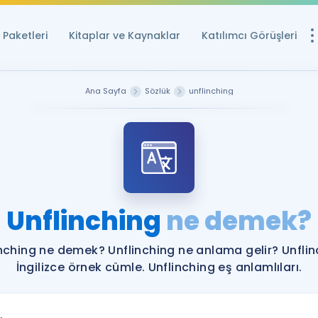
Paketleri
Kitaplar ve Kaynaklar
Katılımcı Görüşleri
Ücretsiz Kayna
Ana Sayfa
Sözlük
unflinching
YDS ve YÖKDİL içi
Sözlük
İngilizce Sınavları
Puan Hesapla
Unflinching
ne demek?
YDS ve YÖKDİL P
Remz
Rehberlik Aracı
nching ne demek? Unflinching ne anlama gelir? Unfli
YDS ve YÖKDİL'e H
İngilizce örnek cümle. Unflinching eş anlamlıları.
ÖSYM Sınav Ta
Tüm ÖSYM Sınavl