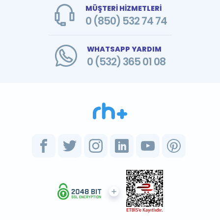
MÜŞTERİ HİZMETLERİ
0 (850) 532 74 74
WHATSAPP YARDIM
0 (532) 365 01 08