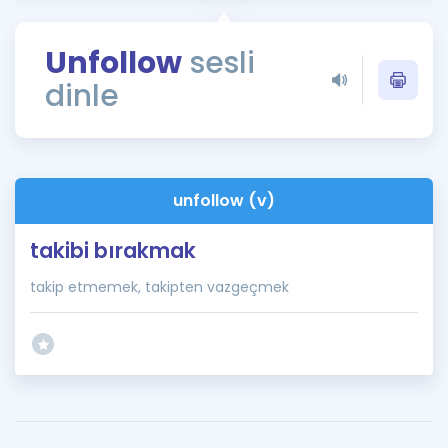
Puan Hesaplama
Unfollow
sesli
Rehberlik Aracı
dinle
ÖSYM Sınav Takvimi
Kampanyalar
Blog
unfollow (v)
İngilizce Gramer
takibi bırakmak
takip etmemek, takipten vazgeçmek