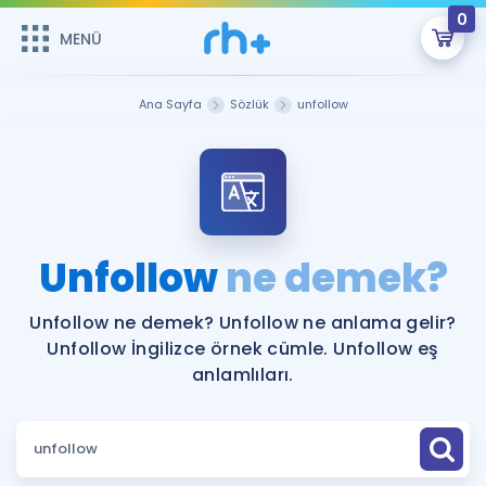
0
MENÜ
MENÜ
Üye Girişi
Ana Sayfa
Sözlük
unfollow
Online Dersler
Sepetin Şu An Boş.
Çalışma Paketleri
Remzi Hoca ile seni sınava hazırlayacak onlarca eğitim seni
bekliyor!
Kitaplar ve Kaynaklar
GİRİŞ YAP
Unfollow
ne demek?
Katılımcı Görüşleri
Şifremi Hatırlamıyorum
Unfollow ne demek? Unfollow ne anlama gelir?
Unfollow İngilizce örnek cümle. Unfollow eş
ÜYE DEĞİLİM
Faydalı Araçlar
anlamlıları.
Ücretsiz Kaynaklar
Blog
İngilizce Gramer
Hakkımızda
Kariyer
Sözlük
Soru & Cevap
İletişim