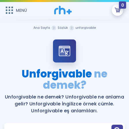
0
MENÜ
MENÜ
Üye Girişi
Ana Sayfa
Sözlük
unforgivable
Online Dersler
Sepetin Şu An Boş.
Çalışma Paketleri
Remzi Hoca ile seni sınava hazırlayacak onlarca eğitim seni
bekliyor!
Kitaplar ve Kaynaklar
GİRİŞ YAP
Unforgivable
ne
Katılımcı Görüşleri
demek?
Şifremi Hatırlamıyorum
ÜYE DEĞİLİM
Faydalı Araçlar
Unforgivable ne demek? Unforgivable ne anlama
gelir? Unforgivable İngilizce örnek cümle.
Ücretsiz Kaynaklar
Blog
İngilizce Gramer
Unforgivable eş anlamlıları.
Hakkımızda
Kariyer
Sözlük
Soru & Cevap
İletişim