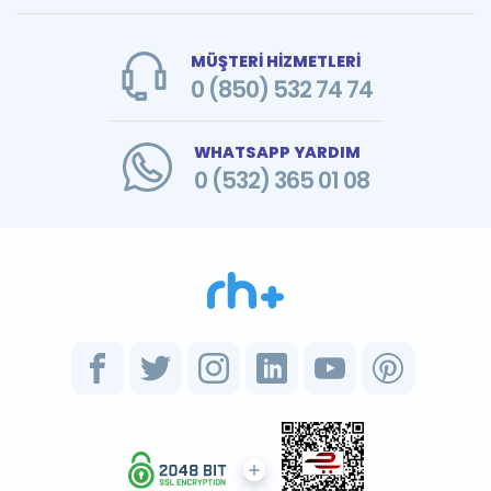
MÜŞTERİ HİZMETLERİ
0 (850) 532 74 74
WHATSAPP YARDIM
0 (532) 365 01 08