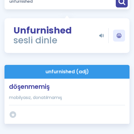
Puan Hesaplama
Rehberlik Aracı
Unfurnished
ÖSYM Sınav Takvimi
sesli dinle
Kampanyalar
Blog
unfurnished (adj)
İngilizce Gramer
döşenmemiş
mobilyasız, donatılmamış