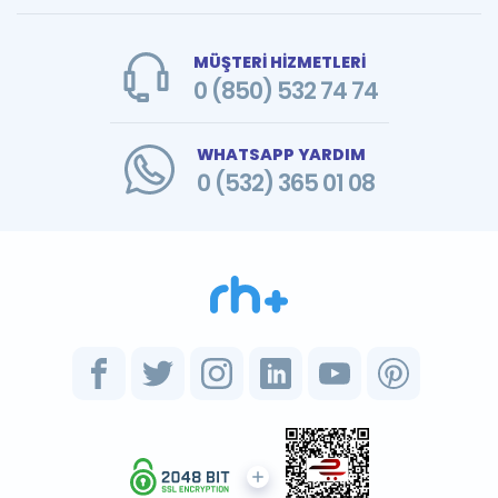
MÜŞTERİ HİZMETLERİ
0 (850) 532 74 74
WHATSAPP YARDIM
0 (532) 365 01 08