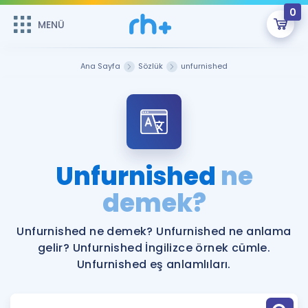
0
MENÜ
MENÜ
Üye Girişi
Ana Sayfa
Sözlük
unfurnished
Online Dersler
Sepetin Şu An Boş.
Çalışma Paketleri
Remzi Hoca ile seni sınava hazırlayacak onlarca eğitim seni
bekliyor!
Kitaplar ve Kaynaklar
GİRİŞ YAP
Unfurnished
ne
Katılımcı Görüşleri
demek?
Şifremi Hatırlamıyorum
ÜYE DEĞİLİM
Faydalı Araçlar
Unfurnished ne demek? Unfurnished ne anlama
gelir? Unfurnished İngilizce örnek cümle.
Ücretsiz Kaynaklar
Blog
İngilizce Gramer
Unfurnished eş anlamlıları.
Hakkımızda
Kariyer
Sözlük
Soru & Cevap
İletişim